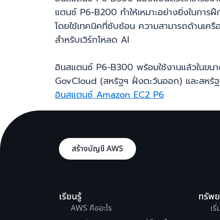
แตนซ์ P6-B200 ทำให้เหมาะอย่างยิ่งในการฝึก
โดยใช้เทคนิคที่ซับซ้อน ความสามารถด้านเครือข่
สำหรับเวิร์กโหลด AI
อินสแตนซ์ P6-B300 พร้อมใช้งานแล้วในขนาด
GovCloud (สหรัฐฯ ฝั่งตะวันออก) และสหรัฐอเม
อินสแตนซ์ Amazon EC2 P6
สร้างบัญชี AWS
เรียนรู้
ทรัพ
AWS คืออะไร
เริ