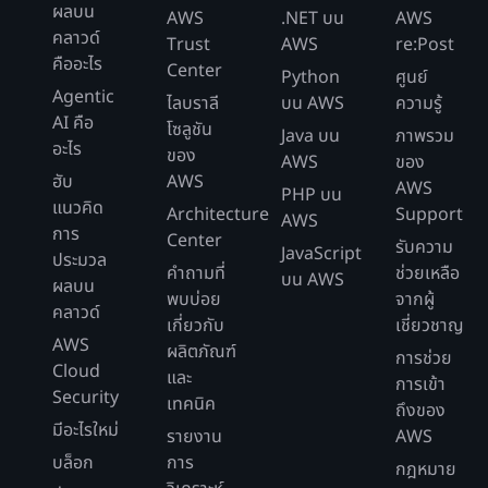
ผลบน
AWS
.NET บน
AWS
คลาวด์
Trust
AWS
re:Post
คืออะไร
Center
Python
ศูนย์
Agentic
ไลบราลี
บน AWS
ความรู้
AI คือ
โซลูชัน
Java บน
ภาพรวม
อะไร
ของ
AWS
ของ
ฮับ
AWS
AWS
PHP บน
แนวคิด
Architecture
Support
AWS
การ
Center
รับความ
JavaScript
ประมวล
คำถามที่
ช่วยเหลือ
บน AWS
ผลบน
พบบ่อย
จากผู้
คลาวด์
เกี่ยวกับ
เชี่ยวชาญ
AWS
ผลิตภัณฑ์
การช่วย
Cloud
และ
การเข้า
Security
เทคนิค
ถึงของ
มีอะไรใหม่
รายงาน
AWS
บล็อก
การ
กฎหมาย