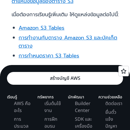
ตำแหน่งข้อมูลของตาราง S3
เมื่อต้องการเรียนรู้เพิ่มเติม ให้ดูแหล่งข้อมูลต่อไปนี้:
Amazon S3 Tables
การทำงานกับตาราง Amazon S3 และบัคเก็ต
ตาราง
การกำหนดราคา S3 Tables
สร้างบัญชี AWS
เรียนรู้
ทรัพยากร
นักพัฒนา
ความช่วยเหลือ
AWS คือ
เริ่มต้นใช้
Builder
ติดต่อเรา
อะไร
งาน
Center
ยื่นตั๋ว
การ
การฝึก
SDK และ
แจ้ง
ประมวล
อบรม
เครื่องมือ
ปัญหา