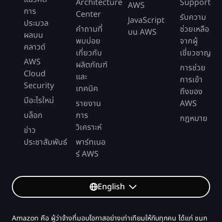
Architecture
Support
AWS
การ
Center
รับความ
JavaScript
ประมวล
คำถามที่
ช่วยเหลือ
บน AWS
ผลบน
พบบ่อย
จากผู้
คลาวด์
เกี่ยวกับ
เชี่ยวชาญ
AWS
ผลิตภัณฑ์
การช่วย
Cloud
และ
การเข้า
Security
เทคนิค
ถึงของ
มีอะไรใหม่
รายงาน
AWS
บล็อก
การ
กฎหมาย
วิเคราะห์
ข่าว
ประชาสัมพันธ์
พาร์ทเนอ
ร์ AWS
English
Amazon คือ ผู้ว่าจ้างที่มอบโอกาสอย่างเท่าเทียมให้กับทุกคน ได้แก่ ชนก