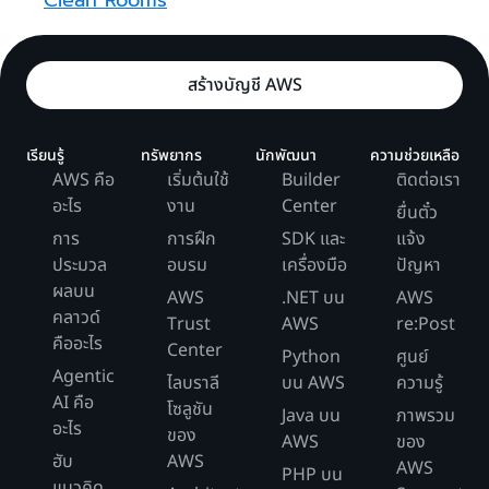
Clean Rooms
สร้างบัญชี AWS
เรียนรู้
ทรัพยากร
นักพัฒนา
ความช่วยเหลือ
AWS คือ
เริ่มต้นใช้
Builder
ติดต่อเรา
อะไร
งาน
Center
ยื่นตั๋ว
การ
การฝึก
SDK และ
แจ้ง
ประมวล
อบรม
เครื่องมือ
ปัญหา
ผลบน
AWS
.NET บน
AWS
คลาวด์
Trust
AWS
re:Post
คืออะไร
Center
Python
ศูนย์
Agentic
ไลบราลี
บน AWS
ความรู้
AI คือ
โซลูชัน
Java บน
ภาพรวม
อะไร
ของ
AWS
ของ
ฮับ
AWS
AWS
PHP บน
แนวคิด