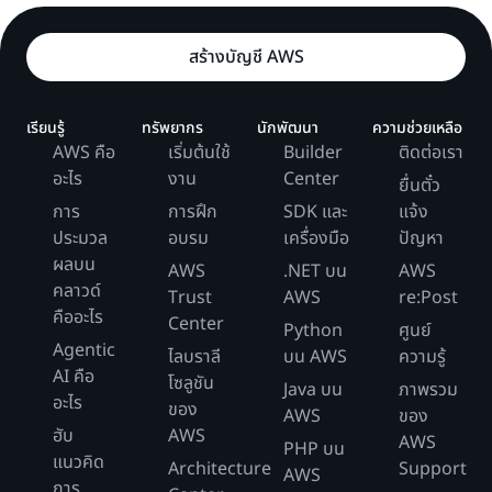
สร้างบัญชี AWS
เรียนรู้
ทรัพยากร
นักพัฒนา
ความช่วยเหลือ
AWS คือ
เริ่มต้นใช้
Builder
ติดต่อเรา
อะไร
งาน
Center
ยื่นตั๋ว
การ
การฝึก
SDK และ
แจ้ง
ประมวล
อบรม
เครื่องมือ
ปัญหา
ผลบน
AWS
.NET บน
AWS
คลาวด์
Trust
AWS
re:Post
คืออะไร
Center
Python
ศูนย์
Agentic
ไลบราลี
บน AWS
ความรู้
AI คือ
โซลูชัน
Java บน
ภาพรวม
อะไร
ของ
AWS
ของ
ฮับ
AWS
AWS
PHP บน
แนวคิด
Architecture
Support
AWS
การ