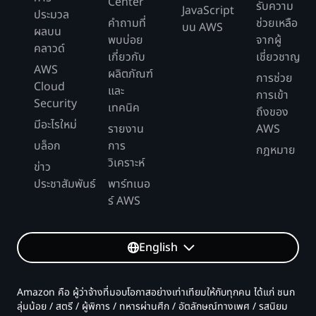
Center
รับความ
JavaScript
ประมวล
คำถามที่
ช่วยเหลือ
บน AWS
ผลบน
พบบ่อย
จากผู้
คลาวด์
เกี่ยวกับ
เชี่ยวชาญ
AWS
ผลิตภัณฑ์
การช่วย
Cloud
และ
การเข้า
Security
เทคนิค
ถึงของ
มีอะไรใหม่
รายงาน
AWS
บล็อก
การ
กฎหมาย
วิเคราะห์
ข่าว
ประชาสัมพันธ์
พาร์ทเนอ
ร์ AWS
English
Amazon คือ ผู้ว่าจ้างที่มอบโอกาสอย่างเท่าเทียมให้กับทุกคน ได้แก่ ชนก
ลุ่มน้อย / สตรี / ผู้พิการ / ทหารผ่านศึก / อัตลักษณ์ทางเพศ / รสนิยม