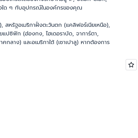
นแปลงใด ๆ กับอุปกรณ์ในองค์กรของคุณ
อ), สหรัฐอเมริกาฝั่งตะวันตก (แคลิฟอร์เนียเหนือ),
ยแปซิฟิก (ฮ่องกง, ไฮเดอราบัด, จาการ์ตา,
 (ภาคกลาง) และอเมริกาใต้ (เซาเปาลู) หากต้องการ