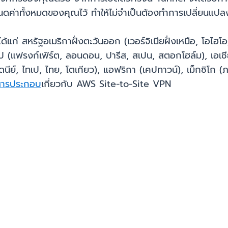
รกำหนดค่าทั้งหมดของคุณไว้ ทำให้ไม่จำเป็นต้องทำการเปลี่ย
ได้แก่ สหรัฐอเมริกาฝั่งตะวันออก (เวอร์จิเนียฝั่งเหนือ, โอไฮโ
 (แฟรงก์เฟิร์ต, ลอนดอน, ปารีส, สเปน, สตอกโฮล์ม), เอเชี
ซิดนีย์, ไทเป, ไทย, โตเกียว), แอฟริกา (เคปทาวน์), เม็กซิโก
สารประกอบ
เกี่ยวกับ AWS Site-to-Site VPN