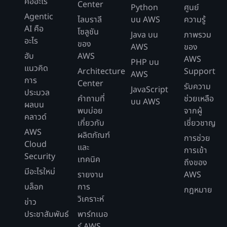
คืออะไร
Center
Python
ศูนย์
Agentic
ไลบราลี
บน AWS
ความรู้
AI คือ
โซลูชัน
Java บน
ภาพรวม
อะไร
ของ
AWS
ของ
ฮับ
AWS
AWS
PHP บน
แนวคิด
Architecture
Support
AWS
การ
Center
รับความ
JavaScript
ประมวล
คำถามที่
ช่วยเหลือ
บน AWS
ผลบน
พบบ่อย
จากผู้
คลาวด์
เกี่ยวกับ
เชี่ยวชาญ
AWS
ผลิตภัณฑ์
การช่วย
Cloud
และ
การเข้า
Security
เทคนิค
ถึงของ
มีอะไรใหม่
รายงาน
AWS
บล็อก
การ
กฎหมาย
วิเคราะห์
ข่าว
ประชาสัมพันธ์
พาร์ทเนอ
ร์ AWS