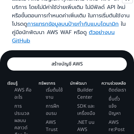
บริการ โดยไม่มีค่าใช้จ่ายเพิ่มเติม ไม่มีฟิลด์ API ใหม่
หรือขั้นตอนการกำหนดค่าเพิ่มเติม ในการเริ่มต้นใช้งาน
โปรดดู
การแทรกข้อมูลบนป้ายกำกับแบบไดนามิก
ใน
คู่มือนักพัฒนา AWS WAF หรือดู
ตัวอย่างบน
GitHub
สร้างบัญชี AWS
เรียนรู้
ทรัพยากร
นักพัฒนา
ความช่วยเหลือ
AWS คือ
เริ่มต้นใช้
Builder
ติดต่อเรา
อะไร
งาน
Center
ยื่นตั๋ว
การ
การฝึก
SDK และ
แจ้ง
ประมวล
อบรม
เครื่องมือ
ปัญหา
ผลบน
AWS
.NET บน
AWS
คลาวด์
Trust
AWS
re:Post