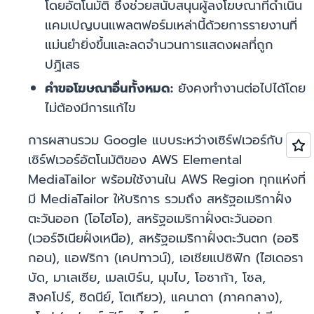
โดยอัตโนมัติ ซึ่งช่วยสนับสนุนผู้ลงโฆษณาที่ดำเนิน
แคมเปญบนแพลตฟอร์มเหล่านี้ด้วยการรายงานที่
แม่นยำยิ่งขึ้นและลดจำนวนการแสดงผลที่ถูก
ปฏิเสธ
คำขอโฆษณาอื่นทั้งหมด:
ยังคงทำงานต่อไปได้โดย
ไม่ต้องมีการแก้ไข
การผสานรวม Google แบบระหว่างเซิร์ฟเวอร์กับ
เซิร์ฟเวอร์อัตโนมัติของ AWS Elemental
MediaTailor พร้อมใช้งานใน AWS Region ทุกแห่งที่
มี MediaTailor ให้บริการ รวมถึง สหรัฐอเมริกาฝั่ง
ตะวันออก (โอไฮโอ), สหรัฐอเมริกาฝั่งตะวันออก
(เวอร์จิเนียฝั่งเหนือ), สหรัฐอเมริกาฝั่งตะวันตก (ออริ
กอน), แอฟริกา (เคปทาวน์), เอเชียแปซิฟิก (ไฮเดอรา
บัด, มาเลเซีย, เมลเบิร์น, มุมไบ, โอซาก้า, โซล,
สิงคโปร์, ซิดนีย์, โตเกียว), แคนาดา (ภาคกลาง),