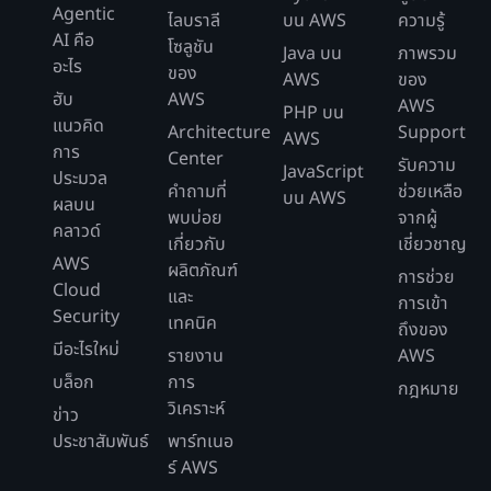
Agentic
ไลบราลี
บน AWS
ความรู้
AI คือ
โซลูชัน
Java บน
ภาพรวม
อะไร
ของ
AWS
ของ
ฮับ
AWS
AWS
PHP บน
แนวคิด
Architecture
Support
AWS
การ
Center
รับความ
JavaScript
ประมวล
คำถามที่
ช่วยเหลือ
บน AWS
ผลบน
พบบ่อย
จากผู้
คลาวด์
เกี่ยวกับ
เชี่ยวชาญ
AWS
ผลิตภัณฑ์
การช่วย
Cloud
และ
การเข้า
Security
เทคนิค
ถึงของ
มีอะไรใหม่
รายงาน
AWS
บล็อก
การ
กฎหมาย
วิเคราะห์
ข่าว
ประชาสัมพันธ์
พาร์ทเนอ
ร์ AWS