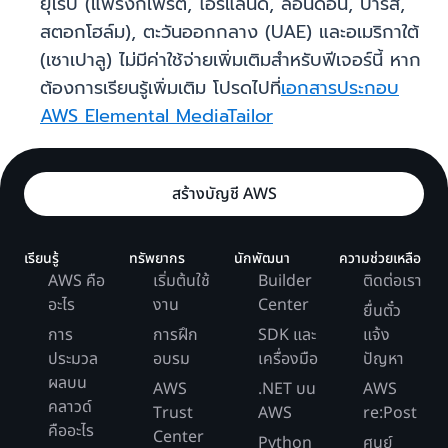
ยุโรป (แฟรงก์เฟิร์ต, ไอร์แลนด์, ลอนดอน, ปารีส,
สตอกโฮล์ม), ตะวันออกกลาง (UAE) และอเมริกาใต้
(เซาเปาลู) ไม่มีค่าใช้จ่ายเพิ่มเติมสำหรับฟีเจอร์นี้ หาก
ต้องการเรียนรู้เพิ่มเติม โปรดไปที่
เอกสารประกอบ
AWS Elemental MediaTailor
สร้างบัญชี AWS
เรียนรู้
ทรัพยากร
นักพัฒนา
ความช่วยเหลือ
AWS คือ
เริ่มต้นใช้
Builder
ติดต่อเรา
อะไร
งาน
Center
ยื่นตั๋ว
การ
การฝึก
SDK และ
แจ้ง
ประมวล
อบรม
เครื่องมือ
ปัญหา
ผลบน
AWS
.NET บน
AWS
คลาวด์
Trust
AWS
re:Post
คืออะไร
Center
Python
ศูนย์