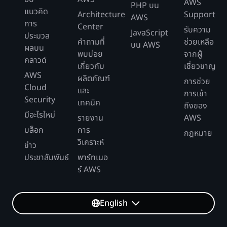
AWS
PHP บน
แนวคิด
Architecture
Support
AWS
การ
Center
รับความ
JavaScript
ประมวล
คำถามที่
ช่วยเหลือ
บน AWS
ผลบน
พบบ่อย
จากผู้
คลาวด์
เกี่ยวกับ
เชี่ยวชาญ
AWS
ผลิตภัณฑ์
การช่วย
Cloud
และ
การเข้า
Security
เทคนิค
ถึงของ
มีอะไรใหม่
รายงาน
AWS
บล็อก
การ
กฎหมาย
วิเคราะห์
ข่าว
ประชาสัมพันธ์
พาร์ทเนอ
ร์ AWS
English