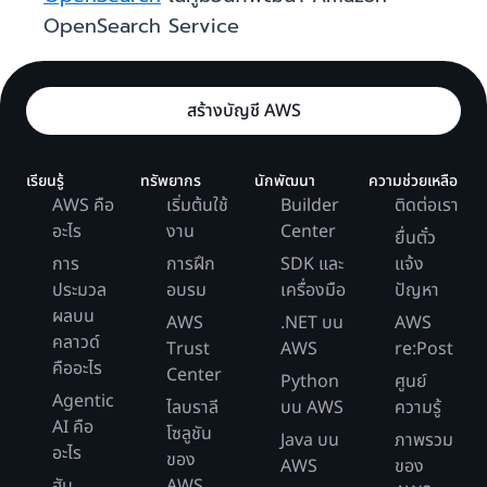
OpenSearch Service
สร้างบัญชี AWS
เรียนรู้
ทรัพยากร
นักพัฒนา
ความช่วยเหลือ
AWS คือ
เริ่มต้นใช้
Builder
ติดต่อเรา
อะไร
งาน
Center
ยื่นตั๋ว
การ
การฝึก
SDK และ
แจ้ง
ประมวล
อบรม
เครื่องมือ
ปัญหา
ผลบน
AWS
.NET บน
AWS
คลาวด์
Trust
AWS
re:Post
คืออะไร
Center
Python
ศูนย์
Agentic
ไลบราลี
บน AWS
ความรู้
AI คือ
โซลูชัน
Java บน
ภาพรวม
อะไร
ของ
AWS
ของ
ฮับ
AWS