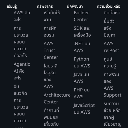
เรียนรู้
ทรัพยากร
นักพัฒนา
ความช่วยเหลือ
AWS คือ
เริ่มต้นใช้
Builder
ติดต่อเรา
อะไร
งาน
Center
ยื่นตั๋ว
การ
การฝึก
SDK และ
แจ้ง
ประมวล
อบรม
เครื่องมือ
ปัญหา
ผลบน
AWS
.NET บน
AWS
คลาวด์
Trust
AWS
re:Post
คืออะไร
Center
Python
ศูนย์
Agentic
ไลบราลี
บน AWS
ความรู้
AI คือ
โซลูชัน
Java บน
ภาพรวม
อะไร
ของ
AWS
ของ
ฮับ
AWS
AWS
PHP บน
แนวคิด
Architecture
Support
AWS
การ
Center
รับความ
JavaScript
ประมวล
คำถามที่
ช่วยเหลือ
บน AWS
ผลบน
พบบ่อย
จากผู้
คลาวด์
เกี่ยวกับ
เชี่ยวชาญ