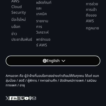
AWS
ผลิตภัณฑ์
การช่วย
Cloud
และ
การเข้า
Security
เทคนิค
ถึงของ
มีอะไรใหม่
รายงาน
AWS
บล็อก
การ
กฎหมาย
วิเคราะห์
ข่าว
ประชาสัมพันธ์
พาร์ทเนอ
ร์ AWS
English
Amazon คือ ผู้ว่าจ้างที่มอบโอกาสอย่างเท่าเทียมให้กับทุกคน ได้แก่ ชนก
ลุ่มน้อย / สตรี / ผู้พิการ / ทหารผ่านศึก / อัตลักษณ์ทางเพศ / รสนิยม
ทางเพศ / อายุ