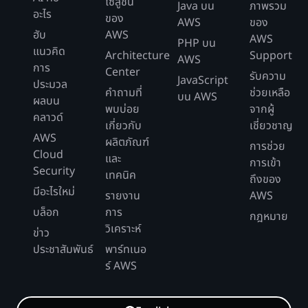
โซลูชัน
Java บน
ภาพรวม
อะไร
ของ
AWS
ของ
ฮับ
AWS
AWS
PHP บน
แนวคิด
Architecture
Support
AWS
การ
Center
รับความ
JavaScript
ประมวล
คำถามที่
ช่วยเหลือ
บน AWS
ผลบน
พบบ่อย
จากผู้
คลาวด์
เกี่ยวกับ
เชี่ยวชาญ
AWS
ผลิตภัณฑ์
การช่วย
Cloud
และ
การเข้า
Security
เทคนิค
ถึงของ
มีอะไรใหม่
รายงาน
AWS
บล็อก
การ
กฎหมาย
วิเคราะห์
ข่าว
ประชาสัมพันธ์
พาร์ทเนอ
ร์ AWS