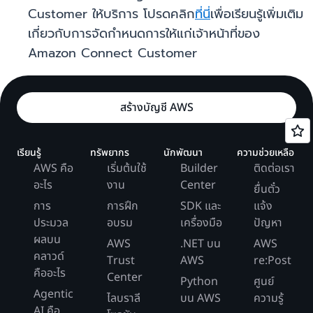
Customer ให้บริการ โปรดคลิก
ที่นี่
เพื่อเรียนรู้เพิ่มเติม
เกี่ยวกับการจัดกำหนดการให้แก่เจ้าหน้าที่ของ
Amazon Connect Customer
สร้างบัญชี AWS
เรียนรู้
ทรัพยากร
นักพัฒนา
ความช่วยเหลือ
AWS คือ
เริ่มต้นใช้
Builder
ติดต่อเรา
อะไร
งาน
Center
ยื่นตั๋ว
การ
การฝึก
SDK และ
แจ้ง
ประมวล
อบรม
เครื่องมือ
ปัญหา
ผลบน
AWS
.NET บน
AWS
คลาวด์
Trust
AWS
re:Post
คืออะไร
Center
Python
ศูนย์
Agentic
ไลบราลี
บน AWS
ความรู้
AI คือ