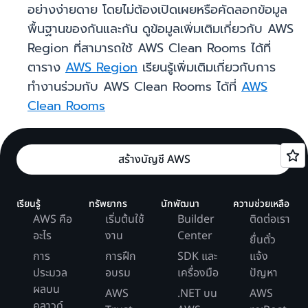
อย่างง่ายดาย โดยไม่ต้องเปิดเผยหรือคัดลอกข้อมูล
พื้นฐานของกันและกัน ดูข้อมูลเพิ่มเติมเกี่ยวกับ AWS
Region ที่สามารถใช้ AWS Clean Rooms ได้ที่
ตาราง
AWS Region
เรียนรู้เพิ่มเติมเกี่ยวกับการ
ทำงานร่วมกับ AWS Clean Rooms ได้ที่
AWS
Clean Rooms
สร้างบัญชี AWS
เรียนรู้
ทรัพยากร
นักพัฒนา
ความช่วยเหลือ
AWS คือ
เริ่มต้นใช้
Builder
ติดต่อเรา
อะไร
งาน
Center
ยื่นตั๋ว
การ
การฝึก
SDK และ
แจ้ง
ประมวล
อบรม
เครื่องมือ
ปัญหา
ผลบน
AWS
.NET บน
AWS
คลาวด์