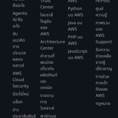
Trust
AWS
re:Post
คืออะไร
Center
Python
ศูนย์
Agentic
ไลบราลี
บน AWS
ความรู้
AI คือ
โซลูชัน
Java บน
ภาพรวม
อะไร
ของ
AWS
ของ
ฮับ
AWS
AWS
PHP บน
แนวคิด
Architecture
Support
AWS
การ
Center
รับความ
JavaScript
ประมวล
คำถามที่
ช่วยเหลือ
บน AWS
ผลบน
พบบ่อย
จากผู้
คลาวด์
เกี่ยวกับ
เชี่ยวชาญ
AWS
ผลิตภัณฑ์
การช่วย
Cloud
และ
การเข้า
Security
เทคนิค
ถึงของ
มีอะไรใหม่
รายงาน
AWS
บล็อก
การ
กฎหมาย
วิเคราะห์
ข่าว
ประชาสัมพันธ์
พาร์ทเนอ