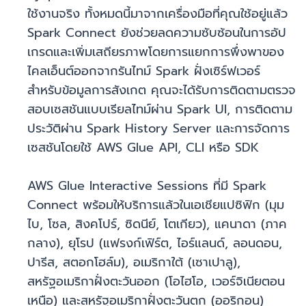
ใช้งานจริง ทั้งหมดนี้มาจากเครื่องมือที่คุณใช้อยู่แล้ว
Spark Connect ยังช่วยลดความซับซ้อนในการอัป
เกรดและเพิ่มเสถียรภาพโดยการแยกการพึ่งพาของ
ไคลเอ็นต์ออกจากรันไทม์ Spark ฝั่งเซิร์ฟเวอร์
สำหรับข้อมูลการสังเกต คุณจะได้รับการติดตามตรวจ
สอบเซสชันแบบเรียลไทม์ผ่าน Spark UI, การติดตาม
ประวัติผ่าน Spark History Server และการจัดการ
เซสชันโดยใช้ AWS Glue API, CLI หรือ SDK
AWS Glue Interactive Sessions ที่มี Spark
Connect พร้อมให้บริการแล้วในเอเชียแปซิฟิก (มุม
ไบ, โซล, สิงคโปร์, ซิดนีย์, โตเกียว), แคนาดา (ภาค
กลาง), ยุโรป (แฟรงก์เฟิร์ต, ไอร์แลนด์, ลอนดอน,
ปารีส, สตอกโฮล์ม), อเมริกาใต้ (เซาเปาลู),
สหรัฐอเมริกาฝั่งตะวันออก (โอไฮโอ, เวอร์จิเนียตอน
เหนือ) และสหรัฐอเมริกาฝั่งตะวันตก (ออริกอน)