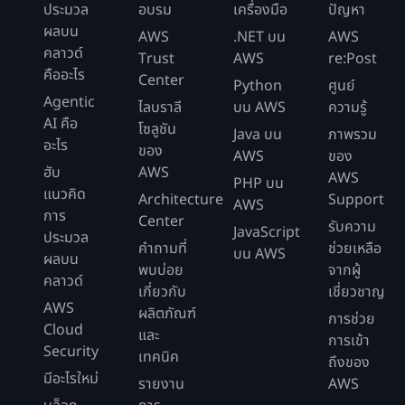
ประมวล
อบรม
เครื่องมือ
ปัญหา
ผลบน
AWS
.NET บน
AWS
คลาวด์
Trust
AWS
re:Post
คืออะไร
Center
Python
ศูนย์
Agentic
ไลบราลี
บน AWS
ความรู้
AI คือ
โซลูชัน
Java บน
ภาพรวม
อะไร
ของ
AWS
ของ
ฮับ
AWS
AWS
PHP บน
แนวคิด
Architecture
Support
AWS
การ
Center
รับความ
JavaScript
ประมวล
คำถามที่
ช่วยเหลือ
บน AWS
ผลบน
พบบ่อย
จากผู้
คลาวด์
เกี่ยวกับ
เชี่ยวชาญ
AWS
ผลิตภัณฑ์
การช่วย
Cloud
และ
การเข้า
Security
เทคนิค
ถึงของ
มีอะไรใหม่
รายงาน
AWS