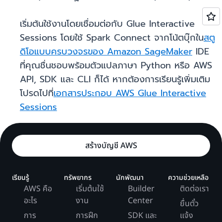
เริ่มต้นใช้งานโดยเชื่อมต่อกับ Glue Interactive
Sessions โดยใช้ Spark Connect จากโน้ตบุ๊กใน
สตู
ดิโอแบบครบวงจรของ Amazon SageMaker
IDE
ที่คุณชื่นชอบพร้อมตัวแปลภาษา Python หรือ AWS
API, SDK และ CLI ก็ได้ หากต้องการเรียนรู้เพิ่มเติม
โปรดไปที่
เอกสารประกอบ AWS Glue Interactive
Sessions
สร้างบัญชี AWS
เรียนรู้
ทรัพยากร
นักพัฒนา
ความช่วยเหลือ
AWS คือ
เริ่มต้นใช้
Builder
ติดต่อเรา
อะไร
งาน
Center
ยื่นตั๋ว
การ
การฝึก
SDK และ
แจ้ง