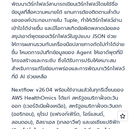
พัฒนาเวิร์กโฟลว์สามารถเขียนเวิร์กโฟลว์โดยใช้ชื่อ
ข้อมูลที่สื่อความหมายได้ แทนการต้องติดตามลำดับ
ขององค์ประกอบภายใน Tuple, ทำให้เวิร์กโฟลว์อ่าน
เข้าใจได้ง่ายขึ้น และมีโอกาสเกิดข้อผิดพลาดน้อยลง
สรุปเอาต์พุตของเวิร์กโฟลว์ในรูปแบบ JSON ช่วย
ให้การผสานรวมกับเครื่องมือปลายทางถัดไปทำได้ง่าย
ขึ้น โหมดการบันทึกข้อมูลของ Agent ให้เอาต์พุตที่มี
โครงสร้างและกระชับ ซึ่งได้รับการปรับให้เหมาะสม
สำหรับการแก้ไขข้อบกพร่องและการพัฒนาเวิร์กโฟลว์
ที่มี AI ช่วยเหลือ
Nextflow v26.04 พร้อมใช้งานแล้วในทุกรีเจี้ยนของ
AWS HealthOmics ได้แก่ สหรัฐอเมริกาฝั่งตะวัน
ออก (เวอร์จิเนียฝั่งเหนือ), สหรัฐอเมริกาฝั่งตะวันตก
(ออริกอน), ยุโรป (แฟรงก์เฟิร์ต, ไอร์แลนด์,
ลอนดอน), อิสราเอล (เทลอาวีฟ) และเอเชียแปซิฟิก