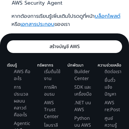
AWS Security Agent
หากต้องการเรียนรู้เพิ่มเติมโปรดดูที่หน้า
บล็อกโพสต์
หรือ
เอกสารประกอบ
ของเรา
สร้างบัญชี AWS
เรียนรู้
ทรัพยากร
นักพัฒนา
ความช่วยเหลือ
AWS คือ
เริ่มต้นใช้
Builder
ติดต่อเรา
อะไร
งาน
Center
ยื่นตั๋ว
การ
การฝึก
SDK และ
แจ้ง
ประมวล
อบรม
เครื่องมือ
ปัญหา
ผลบน
AWS
.NET บน
AWS
คลาวด์
Trust
AWS
re:Post
คืออะไร
Center
Python
ศูนย์
Agentic
ไลบราลี
บน AWS
ความรู้