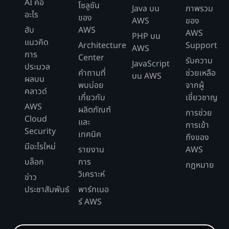
AI คือ
โซลูชัน
Java บน
ภาพรวม
อะไร
ของ
AWS
ของ
ฮับ
AWS
AWS
PHP บน
แนวคิด
Architecture
Support
AWS
การ
Center
รับความ
JavaScript
ประมวล
คำถามที่
ช่วยเหลือ
บน AWS
ผลบน
พบบ่อย
จากผู้
คลาวด์
เกี่ยวกับ
เชี่ยวชาญ
AWS
ผลิตภัณฑ์
การช่วย
Cloud
และ
การเข้า
Security
เทคนิค
ถึงของ
มีอะไรใหม่
รายงาน
AWS
บล็อก
การ
กฎหมาย
วิเคราะห์
ข่าว
ประชาสัมพันธ์
พาร์ทเนอ
ร์ AWS