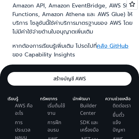
Amazon API, Amazon EventBridge, AWS Step
Functions, Amazon Athena และ AWS Glue) ให้
บริการ โซลูชันนี้ใช้ค่าบริการมาตรฐานของ AWS โดย
ไม่มีค่าใช้จ่ายด้านใบอนุญาตเพิ่มเติม
หากต้องการเรียนรู้เพิ่มเติม โปรดไปที่
คลัง GitHub
ของ Capability Insights
สร้างบัญชี AWS
เรียนรู้
ทรัพยากร
นักพัฒนา
ความช่วยเหลือ
AWS คือ
เริ่มต้นใช้
Builder
ติดต่อเรา
อะไร
งาน
Center
ยื่นตั๋ว
การ
การฝึก
SDK และ
แจ้ง
ประมวล
อบรม
เครื่องมือ
ปัญหา
ผลบน