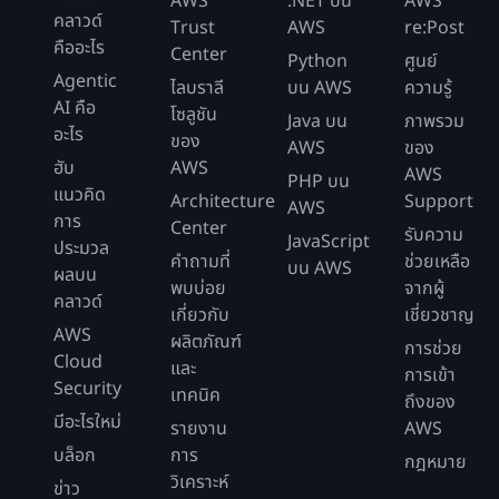
AWS
.NET บน
AWS
คลาวด์
Trust
AWS
re:Post
คืออะไร
Center
Python
ศูนย์
Agentic
ไลบราลี
บน AWS
ความรู้
AI คือ
โซลูชัน
Java บน
ภาพรวม
อะไร
ของ
AWS
ของ
ฮับ
AWS
AWS
PHP บน
แนวคิด
Architecture
Support
AWS
การ
Center
รับความ
JavaScript
ประมวล
คำถามที่
ช่วยเหลือ
บน AWS
ผลบน
พบบ่อย
จากผู้
คลาวด์
เกี่ยวกับ
เชี่ยวชาญ
AWS
ผลิตภัณฑ์
การช่วย
Cloud
และ
การเข้า
Security
เทคนิค
ถึงของ
มีอะไรใหม่
รายงาน
AWS
บล็อก
การ
กฎหมาย
วิเคราะห์
ข่าว