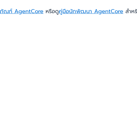
ตภัณฑ์ AgentCore
หรือดู
คู่มือนักพัฒนา AgentCore
สำหรั