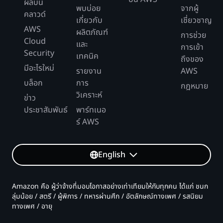
ผลบน
พบบ่อย
จากผู้
คลาวด์
เกี่ยวกับ
เชี่ยวชาญ
AWS
ผลิตภัณฑ์
การช่วย
Cloud
และ
การเข้า
Security
เทคนิค
ถึงของ
มีอะไรใหม่
รายงาน
AWS
บล็อก
การ
กฎหมาย
วิเคราะห์
ข่าว
ประชาสัมพันธ์
พาร์ทเนอ
ร์ AWS
English
Amazon คือ ผู้ว่าจ้างที่มอบโอกาสอย่างเท่าเทียมให้กับทุกคน ได้แก่ ชนก
ลุ่มน้อย / สตรี / ผู้พิการ / ทหารผ่านศึก / อัตลักษณ์ทางเพศ / รสนิยม
ทางเพศ / อายุ