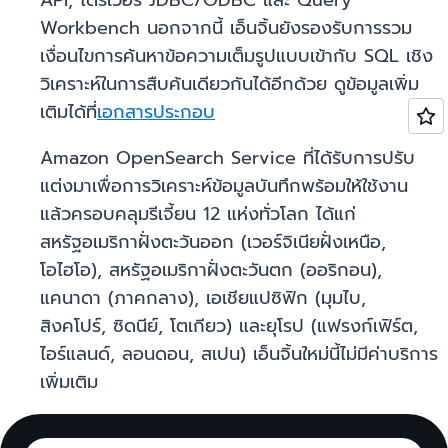
API, ไดรเวอร์ JDBC/ODBC และ Query
Workbench นอกจากนี้ เอ็นจิ้นยังรองรับการรวม
เงื่อนไขการค้นหาข้อความเต็มรูปแบบเข้ากับ SQL เชิง
วิเคราะห์ในการสืบค้นเดียวกันได้อีกด้วย ดูข้อมูลเพิ่ม
เติมได้ที่
เอกสารประกอบ
Amazon OpenSearch Service ที่ได้รับการปรับ
แต่งมาเพื่อการวิเคราะห์ข้อมูลบันทึกพร้อมให้ใช้งาน
แล้วครอบคลุมรีเจี้ยน 12 แห่งทั่วโลก ได้แก่
สหรัฐอเมริกาฝั่งตะวันออก (เวอร์จิเนียฝั่งเหนือ,
โอไฮโอ), สหรัฐอเมริกาฝั่งตะวันตก (ออริกอน),
แคนาดา (ภาคกลาง), เอเชียแปซิฟิก (มุมไบ,
สิงคโปร์, ซิดนีย์, โตเกียว) และยุโรป (แฟรงก์เฟิร์ต,
ไอร์แลนด์, ลอนดอน, สเปน) เอ็นจิ้นใหม่นี้ไม่มีค่าบริการ
เพิ่มเติม