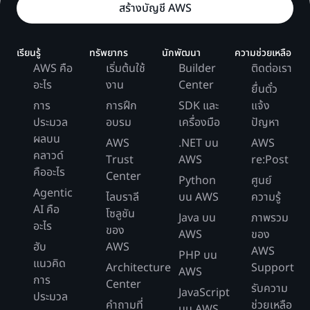
สร้างบัญชี AWS
เรียนรู้
ทรัพยากร
นักพัฒนา
ความช่วยเหลือ
AWS คือ
เริ่มต้นใช้
Builder
ติดต่อเรา
อะไร
งาน
Center
ยื่นตั๋ว
การ
การฝึก
SDK และ
แจ้ง
ประมวล
อบรม
เครื่องมือ
ปัญหา
ผลบน
AWS
.NET บน
AWS
คลาวด์
Trust
AWS
re:Post
คืออะไร
Center
Python
ศูนย์
Agentic
ไลบราลี
บน AWS
ความรู้
AI คือ
โซลูชัน
Java บน
ภาพรวม
อะไร
ของ
AWS
ของ
ฮับ
AWS
AWS
PHP บน
แนวคิด
Architecture
Support
AWS
การ
Center
รับความ
JavaScript
ประมวล
คำถามที่
ช่วยเหลือ
บน AWS