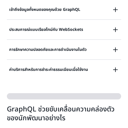
เข้าถึงข้อมูลทั้งหมดของคุณด้วย GraphQL
AppSync GraphQL ช่วยให้นักพัฒนาแอปพลิเคชัน
ประสบการณ์แบบเรียลไทม์กับ WebSockets
สามารถเข้าถึงข้อมูลจากฐานข้อมูล ไมโครเซอร์วิส และ
โมเดล AI ต่าง ๆ มากมายด้วยคำขอ GraphQL API เดียว
ด้วย AppSync Events เผยแพร่และสมัครรับข้อมูลเหตุกา
การรักษาความปลอดภัยและการดำเนินงานในตัว
เริ่มต้นอย่างรวดเร็วด้วยการสร้าง GraphQL API จากฐาน
รณ์แบบเรียลไทม์ เช่น การอัปเดตคะแนนและตำแหน่ง ข้อ
ข้อมูล Amazon DynamoDB และ Aurora ของคุณทันที
ความแชท การเปลี่ยนแปลงสินค้าคงคลังและราคา และการ
รวม GraphQL API หลายรายการเข้ากับซูเปอร์กราฟแบบ
ใช้โหมดการยืนยันตัวตน AppSync (คีย์ API, OIDC,
ค่าบริการสำหรับการชำระค่าธรรมเนียมเมื่อใช้งาน
อัปเดตตั๋วแจ้งปัญหา สร้าง API เหตุการณ์ของคุณและ
เชื่อมโยงกับส่วนกลางเมื่อคุณเติบโต
Cognito, IAM และ Lambda), API ส่วนตัว และการผสาน
กำหนดค่าช่อง กฎการยืนยันตัวตน และการแปลงข้อความ
รวม AWS WAF เพื่อรักษาความปลอดภัยให้ API ของคุณ
ในไม่กี่นาที ใช้ประโยชน์จาก AppSync เพื่อจัดการการเชื่อม
ชำระเงินสำหรับการใช้งาน AppSync API, จำนวนนาทีที่
ใช้โดเมนแบบกำหนดเองที่จัดการโดย AppSync เพื่อลด
ต่อนับล้านและข้อความหลายพันล้านรายการเมื่อคุณเติบโต
เชื่อมต่อแบบเรียลไทม์ และการถ่ายโอนข้อมูลเท่านั้น ให้
ความซับซ้อนในการดำเนินงาน ใช้แคชเพื่อปรับปรุง
AppSync จัดการกับการปรับขนาด เริ่มต้นโดยใช้ประโยชน์
ประสิทธิภาพ API และใช้การผสานรวมกับ Amazon
GraphQL ช่วยขับเคลื่อนความคล่องตัว
จาก AppSync Free Tier
CloudWatch และ AWS X-ray สำหรับการบันทึก ตัววัด
ของนักพัฒนาอย่างไร
และการตามรอย