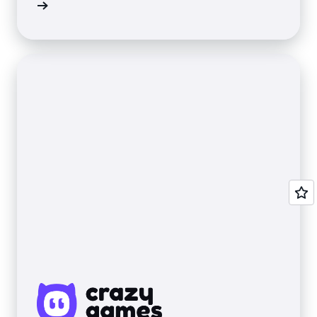
้เพิ่มเติม