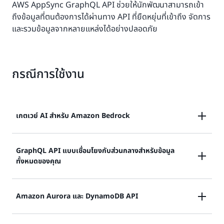
AWS AppSync GraphQL API ช่วยให้นักพัฒนาสามารถเข้า
ถึงข้อมูลที่ตนต้องการได้ผ่านทาง API ที่ยืดหยุ่นที่เข้าถึง จัดการ
และรวมข้อมูลจากหลายแหล่งได้อย่างปลอดภัย
กรณีการใช้งาน
เกตเวย์ AI สำหรับ Amazon Bedrock
ใช้ AWS AppSync เพื่อลดความซับซ้อนในการผสานรวม
GraphQL API แบบเชื่อมโยงกับส่วนกลางสำหรับข้อมูล
ทั้งหมดของคุณ
กับแบ็กเอนด์ AI เช่น Amazon Bedrock
สร้างเกตเวย์ AI
รวม GraphQL API จากหลายแหล่งที่มาไว้ใน Merged
Amazon Aurora และ DynamoDB API
GraphQL API เดียวที่เรียกว่า “ซูเปอร์กราฟ“