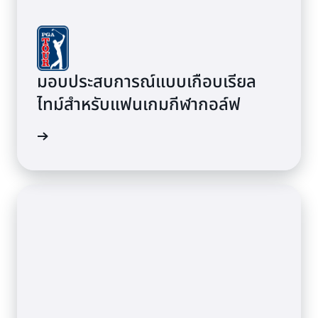
มอบประสบการณ์แบบเกือบเรียล
ไทม์สำหรับแฟนเกมกีฬากอล์ฟ
้เพิ่มเติม