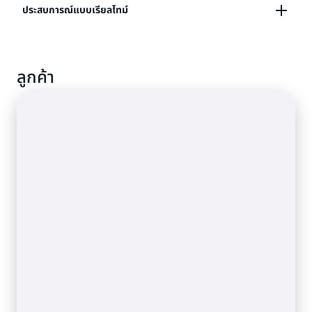
ตรวจสอบฐานข้อมูล SQL และ NoSQL ของคุณและสร้าง
ประสบการณ์แบบเรียลไทม์
สร้างซูเปอร์กราฟที่จัดการโดย AppSync
เลเยอร์ API โดยอัตโนมัติ
สร้างโซลูชันแบบ Pub/Sub สำหรับเหตุการณ์แบบเรียลไทม์
API ฐานข้อมูลแบบเข้าถึงทันที
ลูกค้า
ของคุณ
สร้าง API เหตุการณ์ AppSync