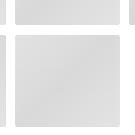
กำลังโหลด