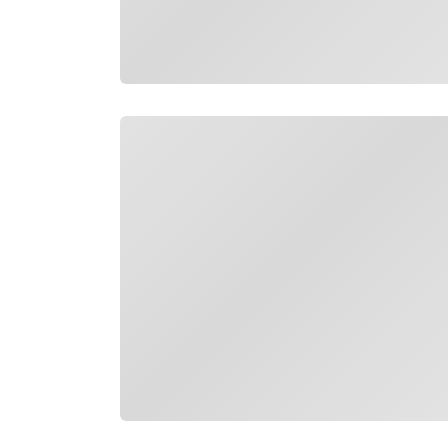
กำลังโหลด