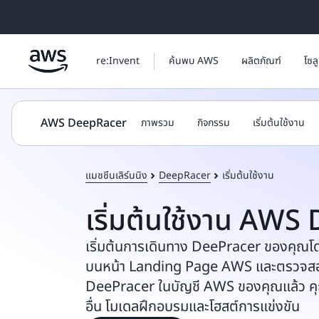
ข้ามไปที่เนื้อหาหลัก
re:Invent
ค้นพบ AWS
ผลิตภัณฑ์
โซล
AWS DeepRacer
ภาพรวม
กิจกรรม
เริ่มต้นใช้งาน
แมชชีนเลิร์นนิง
DeepRacer
เริ่มต้นใช้งาน
เริ่มต้นใช้งาน AW
เริ่มต้นการเดินทาง DeePracer ของคุณโ
บนหน้า Landing Page AWS และตรวจสอบ
DeePracer ในบัญชี AWS ของคุณแล้ว คุณจ
อื่น โมเดลฝึกอบรมและโฮสต์การแข่งขัน