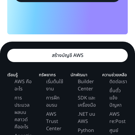
สร้างบัญชี AWS
เรียนรู้
ทรัพยากร
นักพัฒนา
ความช่วยเหลือ
AWS คือ
เริ่มต้นใช้
Builder
ติดต่อเรา
อะไร
งาน
Center
ยื่นตั๋ว
การ
การฝึก
SDK และ
แจ้ง
ประมวล
อบรม
เครื่องมือ
ปัญหา
ผลบน
AWS
.NET บน
AWS
คลาวด์
Trust
AWS
re:Post
คืออะไร
Center
Python
ศูนย์