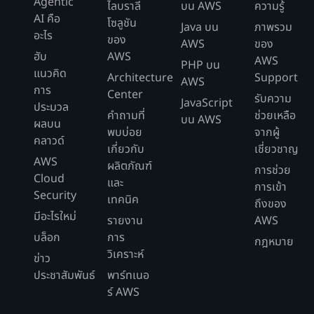
Agentic
ไลบราลี
บน AWS
ความรู้
AI คือ
โซลูชัน
Java บน
ภาพรวม
อะไร
ของ
AWS
ของ
ฮับ
AWS
AWS
PHP บน
แนวคิด
Architecture
Support
AWS
การ
Center
รับความ
JavaScript
ประมวล
คำถามที่
ช่วยเหลือ
บน AWS
ผลบน
พบบ่อย
จากผู้
คลาวด์
เกี่ยวกับ
เชี่ยวชาญ
AWS
ผลิตภัณฑ์
การช่วย
Cloud
และ
การเข้า
Security
เทคนิค
ถึงของ
มีอะไรใหม่
รายงาน
AWS
บล็อก
การ
กฎหมาย
วิเคราะห์
ข่าว
ประชาสัมพันธ์
พาร์ทเนอ
ร์ AWS