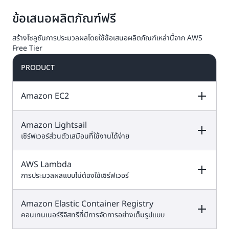
AWS รองรับมาตรฐานการรักษาความปลอดภัยและใบรับ
ประสิทธิภาพสำหรับเวิร์กโหลดที่ทนต่อข้อผิดพลาด
ข้อเสนอผลิตภัณฑ์ฟรี
รองการปฏิบัติตามข้อกำหนด 89 รายการ ซึ่งรวมถึง PCI-
DSS, HIPAA/HITECH, FedRAMP, GDPR, FIPS 140-2
สร้างโซลูชันการประมวลผลโดยใช้ข้อเสนอผลิตภัณฑ์เหล่านี้จาก AWS
และ NIST 800-171 ซึ่งมากกว่าผู้ให้บริการระบบคลาวด์ทุก
Free Tier
ราย
PRODUCT
Amazon EC2
Amazon Lightsail
DESCRIPTION
FREE TIER OFFER
PRODUCT
DETAILS
PRICING
เซิร์ฟเวอร์ส่วนตัวเสมือนที่ใช้งานได้ง่าย
AWS Lambda
DESCRIPTION
FREE TIER OFFER
PRODUCT
ใช้เครดิตเพื่อเข้าถึง
DETAILS
PRICING
การประมวลผลแบบไม่ต้องใช้เซิร์ฟเวอร์
ฟีเจอร์ในทั้ง
แผนฟรี
Amazon Elastic
และแบบชำระเงิน
Compute Cloud
อินสแตนซ์ที่มีสิทธิ์ใน
Amazon Elastic Container Registry
DESCRIPTION
FREE TIER OFFER
PRODUCT
(Amazon EC2)
เป็น
ทดลองใช้ฟรี 90 วัน
แผนฟรี ได้แก่
DETAILS
PRICING
บริการเว็บที่มอบ
คอนเทนเนอร์รีจิสทรีที่มีการจัดการอย่างเต็มรูปแบบ
ด้วย
แผนชำระเงิน
ความสามารถในการ
ราคา Amazon E
T3.micro,