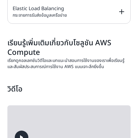
การทดลองใช้
ประมวลผลที่
T3.small,
ประกอบด้วยสิ่งต่อไป
Elastic Load Balancing
DESCRIPTION
FREE TIER OFFER
PRODUCT
ปลอดภัยและปรับ
บริการฟรีตลอดไปนี้
T4g.micro,
นี้
AWS Lambda
เป็น
Amazon Lightsail
DETAILS
PRICING
กระจายการรับส่งข้อมูลเครือข่าย
ขนาดได้ในระบบคลา
อยู่ใน
T4g.small, C7i-
แผนฟรีและ
บริการประมวลผล
เป็น Virtual
วด์
ลองใช้แผน
flex.large, M7i-
ใช้
แบบชำระเงิน
แบบไม่ต้องใช้
Private Server
Linux/Unix มูลค่า
flex.large
เครดิตของคุณเพื่อ
เซิร์ฟเวอร์ที่ช่วยให้
DESCRIPTION
FREE TIER OFFER
PRODUCT
(VPS) ที่ใช้งานง่าย
Amazon Elastic
5 USD/เดือน, 7
ประเมินเกินขีดจำกัด
คุณเรียกใช้โค้ดโดยไม่
ซึ่งมีทุกอย่างที่คุณ
DETAILS
ราคา Amazon
PRICING
ใช้เครดิตเพื่อเข้าถึง
เรียนรู้เพิ่มเติมเกี่ยวกับโซลูชัน AWS
Container
USD/เดือน หรือ 12
รายเดือนเหล่านี้
ต้องเตรียมหรือ
ต้องการในการสร้าง
Lightsail
ฟีเจอร์ในทั้ง
แผนฟรี
ราคา AWS
Registry (ECR)
เป็น
USD/เดือน พร้อมที่
จัดการเซิร์ฟเวอร์
Compute
แอปพลิเคชันหรือ
Lambda
ฟรี 1,000,000
และแบบชำระเงิน
คอนเทนเนอร์รีจิสทรี
อยู่ IPv4
สร้างตรรกะการปรับ
เว็บไซต์ พร้อมแผน
รวมถึงสิ่งต่อไปนี้
ใช้เครดิตเพื่อเข้าถึง
Elastic Load
คำขอต่อเดือน
ที่มีการจัดการอย่าง
เรียกดูคอลเลกชันวิดีโอและบทแนะนำสอนการใช้งานของเราเพื่อเรียนรู้
ขนาดคลัสเตอร์ที่
รายเดือนที่ประหยัด
ลองใช้แผน
ฟีเจอร์ในทั้ง
Balancing
จะ
เต็มรูปแบบซึ่ง
แผนฟรี
และสัมผัสประสบการณ์การใช้งาน AWS แบบเจาะลึกยิ่งขึ้น
คำนึงถึงปริมาณงาน
คุ้มค่า
ราคา Amazon E
การผสานรวมเครื่อง
เวลาคำนวณสูงสุด
Windows 9.50
กระจายการรับส่ง
สามารถจัดเก็บ
และแบบชำระเงิน
คงรักษาการรวม
มือควบคุมระบบ
400,000 GB ต่อ
USD/เดือน, 14
ข้อมูลที่เข้ามาใน
รวมถึงสิ่งต่อไปนี้
จัดการ แชร์ และติด
เหตุการณ์ หรือ
คอนเทนเนอร์
วินาที หรือ 3.2 ล้าน
USD/เดือน หรือ 22
หลายๆ เป้าหมายโดย
ตั้งใช้จริงรูปภาพ
วิดีโอ
จัดการรันไทม์
วินาทีต่อเดือน
Application Load
USD/เดือน พร้อมที่
อัตโนมัติ เช่น อินส
ราคา Elastic Loa
คอนเทนเนอร์และ
การสนับสนุน OCI
Balancer
อยู่ IPv4
แตนซ์ Amazon
Balancing
อาร์ทิแฟกต์ได้ทุกที่
และ Docker
EC2, คอนเทนเนอร์,
อย่างง่ายดาย
Network Load
ที่อยู่ IP, ฟังก์ชัน
Balancer
Lambda และ
อุปกรณ์เสมือน
Gateway Load
Balancer