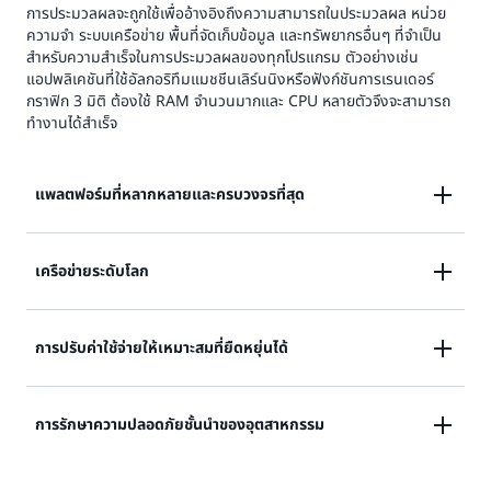
การประมวลผลจะถูกใช้เพื่ออ้างอิงถึงความสามารถในประมวลผล หน่วย
ความจำ ระบบเครือข่าย พื้นที่จัดเก็บข้อมูล และทรัพยากรอื่นๆ ที่จำเป็น
สำหรับความสำเร็จในการประมวลผลของทุกโปรแกรม ตัวอย่างเช่น
แอปพลิเคชันที่ใช้อัลกอริทึมแมชชีนเลิร์นนิงหรือฟังก์ชันการเรนเดอร์
กราฟิก 3 มิติ ต้องใช้ RAM จำนวนมากและ CPU หลายตัวจึงจะสามารถ
ทำงานได้สำเร็จ
แพลตฟอร์มที่หลากหลายและครบวงจรที่สุด
AWS นำเสนอทางเลือกบริการประมวลผลที่หลากหลายที่สุด
เครือข่ายระดับโลก
พร้อมฟังก์ชันการทำงานที่ลึกที่สุด มากยิ่งกว่าผู้ให้บริการ
ระบบคลาวด์รายอื่นๆ เรามีตัวเลือกโปรเซสเซอร์ ที่จัดเก็บ
AWS เป็นผู้ให้บริการคลาวด์เพียงหนึ่งเดียวที่มีอินสแตนซ์
การปรับค่าใช้จ่ายให้เหมาะสมที่ยืดหยุ่นได้
ข้อมูล ระบบเครือข่าย ระบบปฏิบัติการ และโมเดลการซื้อ
การประมวลผลที่ให้บริการเครือข่าย 400 Gbps และมีเครือ
ข่ายทั่วโลกที่ใหญ่ที่สุดโดยมีจุดแสดงสถานะ 210 จุดเชื่อม
ด้วยราคาตามความต้องการ คุณจะจ่ายเฉพาะการประมวล
การรักษาความปลอดภัยชั้นนำของอุตสาหกรรม
ต่อด้วยสายเคเบิลข้ามมหาสมุทร 100 Gbps
ผลที่คุณต้องการโดยไม่มีข้อผูกพันระยะยาว คุณสามารถใช้
Amazon EC2 Spot เพื่อลดต้นทุนได้ถึง 90% หรือเพื่อเร่ง