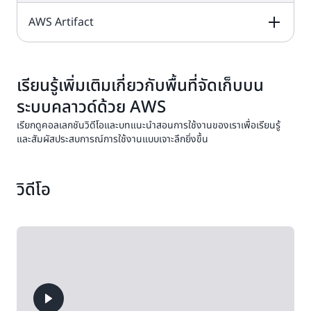
สงสัยได้อย่าง
AWS Artifact
ง่ายดาย
DESCRIPTION
FREE TIER OFFER
PRODUCT
DETAILS
PRICING
AWS Audit
Manager
ช่วยให้
DESCRIPTION
FREE TIER OFFER
PRODUCT
คุณตรวจสอบการใช้
DETAILS
PRICING
เรียนรู้เพิ่มเติมเกี่ยวกับพื้นที่จัดเก็บบน
บริการฟรีตลอดไปนี้
งาน AWS อย่างต่อ
อยู่ใน
เนื่องเพื่อลดความซับ
แผนฟรีและ
ระบบคลาวด์ด้วย AWS
ทดลองใช้ฟรี 2 เดือน
ราคา AWS Audit
ใช้
ซ้อนในการประเมิน
แบบชำระเงิน
AWS CloudTrail
Manager
ด้วยแผนชำระเงิน
AWS Artifact
ให้
เรียกดูคอลเลกชันวิดีโอและบทแนะนำสอนการใช้งานของเราเพื่อเรียนรู้
เครดิตของคุณเพื่อ
ความเสี่ยงและการ
เป็นบริการที่ทำให้เกิด
สิทธิ์เข้าถึงรายงาน
และสัมผัสประสบการณ์การใช้งานแบบเจาะลึกยิ่งขึ้น
ประเมินเกินขีดจำกัด
ปฏิบัติตามข้อกำหนด
การกำกับดูแล การ
ความปลอดภัยและ
ลูกค้า AWS ทุกคน
รายเดือนเหล่านี้
ของข้อบังคับและ
ปฏิบัติตามข้อกำหนด
ราคา AWS
บริการฟรีนี้มีอยู่ใน
การปฏิบัติตามข้อ
สามารถใช้ได้โดยไม่
มาตรฐาน
การตรวจสอบการ
CloudTrail
กำหนดของ AWS
ต้องเสียค่าใช้จ่ายเพ
แผนชำระเงิน
อุตสาหกรรม
ดำเนินงาน และการ
วิดีโอ
และข้อตกลงออนไลน์
เติม
ตรวจสอบความเสี่ยง
ที่ส่ง
1 เส้นทาง
บางส่วนได้ตามความ
ของบัญชี AWS ของ
สำเนากิจกรรมการ
ต้องการ
คุณ
จัดการในแต่ละ
ภูมิภาค มีค่าบริการ
Amazon S3