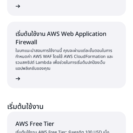
ทางสังคม เช่น Facebook, Google และ Amazon และผู้ให้
้เพิ่มเติม
บริการข้อมูลประจำตัวขององค์กร เช่น Microsoft Active
Directory ผ่าน SAML ได้อย่างง่ายดาย
เริ่มต้นใช้งาน AWS Web Application
Firewall
ในบทแนะนำสอนการใช้งานนี้ คุณจะผ่านแต่ละขั้นตอนในการ
กำหนดค่า AWS WAF โดยใช้ AWS CloudFormation และ
รวมสคริปต์ Lambda เพื่อช่วยในการเริ่มต้นปกป้องเว็บ
แอปพลิเคชันของคุณ
้เพิ่มเติม
เริ่มต้นใช้งาน
AWS Free Tier
เริ่มต้นใช้งาน AWS Free Tier: รับเครดิต 100 USD เมื่อ