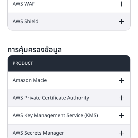
ไม่จำกัดสำหรับบัญชี
ใช้
แบบชำระเงิน
AWS WAF
คุณใน Amazon S3
อุปกรณ์ ตรวจจับ
ราคา AWS IoT
เสี่ยงของเครือข่าย
ที่เพิ่งเริ่มใช้งาน
1 การตรวจสอบ
เครดิตของคุณเพื่อ
ความผิดปกติ และรับ
Device Defende
โดยไม่ได้ตั้งใจ
อุปกรณ์ทั้งหมดใน
Inspector
ประเมินเกินขีดจำกัด
การแจ้งเตือนเพื่อ
CloudWatch
ช่วย
กลุ่มอินสแตนซ์ของ
รายเดือนเหล่านี้
AWS Shield
DESCRIPTION
FREE TIER OFFER
PRODUCT
ช่วยรักษาความ
ให้คุณมีข้อมูลและ
คุณในเดือนแรก
DETAILS
PRICING
ปลอดภัยกลุ่มอินส
ข้อมูลเชิงลึกที่นำไป
10 ตัววัดแบบ
แตนซ์ IoT ของคุณ
ปฏิบัติตามได้สำหรับ
จุดข้อมูลเมตริก
1
DESCRIPTION
FREE TIER OFFER
PRODUCT
และการ
กำหนดเอง
ตรวจสอบ
จุดในหนึ่งเดือน
ล้าน
DETAILS
PRICING
แจ้งเตือน
การคุ้มครองข้อมูล
AWS WAF
เป็น
แอปพลิเคชันของคุณ
ราคา Amazon
ไฟร์วอลล์เว็บ
ตอบสนองต่อการ
CloudWatch
คำขอ API
1 ล้าน
แอปพลิเคชันที่ช่วย
เปลี่ยนแปลงด้าน
PRODUCT
บริการฟรีนี้มีให้
ปกป้องเว็บ
การนำข้อมูลบันทึก
ประสิทธิภาพทั่วทั้ง
บริการในแผน
ใช้เครดิตเพื่อเข้าถึง
แอปพลิเคชันหรือ
ฟรี
เข้า
และการ
ระบบ และปรับการใช้
5 GB
AWS Shield
คือ
ฟีเจอร์ AWS WAF
API จากบอตและการ
และแบบชำระเงิน
Amazon Macie
เก็บข้อมูลบันทึก 5
งานทรัพยากรให้
บริการป้องกันการ
ราคา AWS WAF
โจมตีเว็บทั่วไปซึ่งอาจ
ในทั้ง
แผนฟรีและ
GB
เหมาะสม
โจมตีโดยปฏิเสธการ
AWS Shield
ส่งผลกระทบต่อความ
แบบชำระเงิน
ให้บริการแบบกระจาย
ราคา AWS Shiel
Standard ให้การ
AWS Private Certificate Authority
พร้อมใช้งาน ลด
DESCRIPTION
แดชบอร์ด
FREE TIER OFFER
3
PRODUCT
(DDoS) ที่ได้รับการ
รายการพร้อม
ปกป้องจากเครือข่าย
ระดับการรักษาความ
DETAILS
ตัววัด
PRICING
จัดการซึ่งจะปกป้อง
ทั่วไปและการโจมตี
ปลอดภัย หรือทำให้ใช้
สูงสุด
ตัวต่อ
50
แอปพลิเคชันที่
AWS Key Management Service (KMS)
DESCRIPTION
FREE TIER OFFER
PRODUCT
เลเยอร์ DDoS การ
ทรัพยากรมากเกินไป
เดือน
ทำงานบน AWS
DETAILS
PRICING
ขนส่งไม่มีค่าใช้จ่าย
ทดลองใช้ฟรี 30 วัน
Amazon Macie
เพิ่มเติม
ด้วย
แผนชำระเงิน
AWS Secrets Manager
DESCRIPTION
FREE TIER OFFER
PRODUCT
เป็นบริการรักษาความ
การทดลองใช้