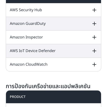
Organizations
จะ
ประเมินเกินขีดจำกัด
Amazon Cognito
บริการฟรีตลอดไปนี้
ช่วยกำกับดูแลสภาพ
ลูกค้า AWS ทุกคน
รายเดือนเหล่านี้
AWS Security Hub
ช่วยให้คุณสามารถ
อยู่ใน
แผนฟรีและ
แวดล้อมของคุณจาก
สามารถใช้ได้โดยไม่
เพิ่มการสมัครใช้งาน
แบบชำระเงิน
ฟีเจอร์ Your User
ส่วนกลางในขณะที่
ต้องเสียค่าใช้จ่ายเพ
การลงชื่อเข้าใช้ และ
ราคา Amazon
Pool มี Free Tier
คุณขยับขยายและ
เติม
Amazon GuardDuty
DESCRIPTION
FREE TIER OFFER
PRODUCT
การควบคุมการเข้าถึง
Cognito
เพิ่มทรัพยากกร
ต่อ
50,000 MAU
DETAILS
PRICING
ในแอปบนเว็บและ
AWS ของคุณ
เดือน
อุปกรณ์เคลื่อนที่ได้
Amazon Inspector
DESCRIPTION
FREE TIER OFFER
PRODUCT
อย่างรวดเร็วและ
พื้นที่จัดเก็บข้อมูล
DETAILS
PRICING
ง่ายดาย
AWS Security
ซิงค์บนระบบคลาวด์
Hub
คือบริการด้าน
ทดลองใช้ฟรี 30 วัน
ขนาด
AWS IoT Device Defender
DESCRIPTION
FREE TIER OFFER
10 GB
PRODUCT
การจัดการสภาวะ
ด้วย
แผนชำระเงิน
DETAILS
PRICING
Amazon
การซิงค์
ความปลอดภัยบน
1,000,000
การทดลองใช้
GuardDuty
เป็น
ครั้งต่อเดือน
ระบบคลาวด์ ซึ่ง
ประกอบด้วยสิ่งต่อไป
Amazon CloudWatch
DESCRIPTION
FREE TIER OFFER
PRODUCT
บริการตรวจจับภัย
ดำเนินการตรวจสอบ
ราคา AWS
นี้
DETAILS
PRICING
ทดลองใช้ฟรี 15 วัน
คุกคามที่คอยตรวจ
แนวทางปฏิบัติที่ดี
Security Hub
Amazon
ด้วย
สอบกิจกรรมที่เป็น
แผนชำระเงิน
ผลการค้นหาที่นำ
ที่สุดด้านความ
DESCRIPTION
FREE TIER OFFER
PRODUCT
Inspector
คือ
การทดลองใช้
ทดลองใช้ฟรี 30 วัน
อันตรายหรือ
ราคาของ Amazo
รายการ
ปลอดภัย รวบรวม
เข้า 10,000
บริการจัดการช่องโหว่
DETAILS
PRICING
การป้องกันเครือข่ายและแอปพลิเคชัน
ทดลองใช้ฟรี 1 เดือน
ประกอบด้วยสิ่งต่อไป
พฤติกรรมที่ไม่ได้รับ
ด้วย
GuardDuty
ต่อบัญชีต่อรีเจี้ยนต่อ
แผนชำระเงิน
การแจ้งเตือน และ
แบบอัตโนมัติที่สแกน
ด้วย
แผนฟรีและ
นี้
อนุญาตอย่างต่อ
AWS IoT Device
เดือน
สนับสนุนการแก้ไข
เวิร์กโหลดของ AWS
ราคา Amazon
การ
แบบชำระเงิน
เนื่องเพื่อปกป้อง
Defender
ทำให้ง่าย
PRODUCT
อัตโนมัติ
อย่างต่อเนื่องเพื่อหา
Inspector
บริการฟรีตลอดไปนี้
ทดลองใช้ประกอบ
บัญชี AWS เวิร์ก
ต่อการตรวจสอบการ
ช่องโหว่ของ
ลองใช้ฟรี 15 วันแบบ
อยู่ใน
แผนฟรีและ
ด้วยสิ่งต่อไปนี้
โหลด และข้อมูลของ
กำหนดค่า ตรวจสอบ
ซอฟต์แวร์และความ