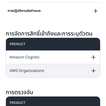
เรียนรู้เพิ่มเติม
ตรวจสอบปัญหาด้านความปลอดภัยที่อาจเกิดขึ้นและตอบ
การปฏิบัติตามข้อกำหนด
กลับการแก้ไขโดยอัตโนมัติ
ให้มุมมองที่ครอบคลุมเกี่ยวกับสถานะการปฏิบัติตามข้อ
เรียนรู้เพิ่มเติม
การจัดการสิทธิ์เข้าถึงและการระบุตัวตน
กำหนดของคุณ
PRODUCT
เรียนรู้เพิ่มเติม
Amazon Cognito
AWS Organizations
DESCRIPTION
FREE TIER OFFER
PRODUCT
DETAILS
PRICING
DESCRIPTION
FREE TIER OFFER
PRODUCT
DETAILS
PRICING
การตรวจจับ
บริการฟรีตลอดไปนี้
อยู่ใน
แผนฟรีและ
ใช้
แบบชำระเงิน
PRODUCT
AWS
เครดิตของคุณเพื่อ