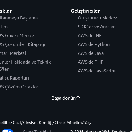
aklar
Geliştiriciler
llanmaya Başlama
Oluşturucu Merkezi
itim
SDK'ler ve Araçlar
S Güven Merkezi
AWS'de .NET
S Çözümleri Kitaplığı
AWS'de Python
mari Merkezi
AWS'de Java
ünler Hakkında ve Teknik
AWS'de PHP
S'ler
AWS'de JavaScript
alist Raporları
S Çözüm Ortakları
Başa dönün
gellilik/Gazi/Cinsiyet Kimliği/Cinsel Yönelim/Yaş.
z
Çerez Tercihleri
© 2026, Amazon Web Services, Inc. 