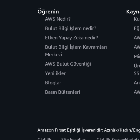
Öğrenin
Kayn
AWS Nedir?
Ku
Bulut Bilgi İşlem nedir?
Eğ
Etken Yapay Zeka nedir?
AW
Bulut Bilgi İşlem Kavramları
AW
Merkezi
Mi
AWS Bulut Güvenliği
Ür
Yenilikler
SS
Bloglar
An
Basın Bültenleri
AW
Amazon Fırsat Eşitliği İşverenidir: Azınlık/Kadın/En
Gizlilik
Site koşulları
Gizlilik Seçeneklerini