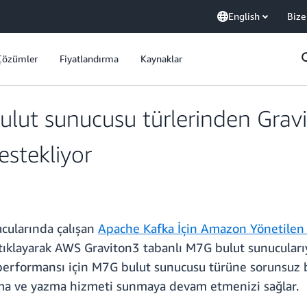
English
Bize
Çözümler
Fiyatlandırma
Kaynaklar
lut sunucusu türlerinden Grav
estekliyor
ucularında çalışan
Apache Kafka İçin Amazon Yönetilen
tıklayarak AWS Graviton3 tabanlı M7G bulut sunucularıyl
 performansı için M7G bulut sunucusu türüne sorunsuz b
ma ve yazma hizmeti sunmaya devam etmenizi sağlar.