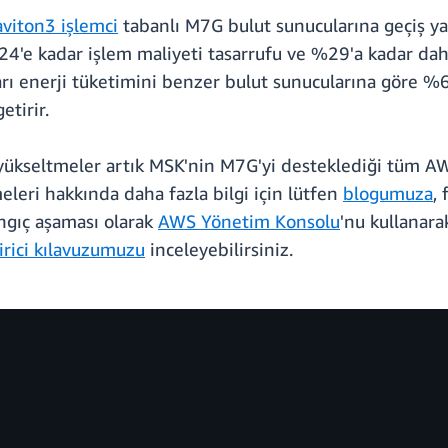
viton3 işlemci
tabanlı M7G bulut sunucularına geçiş y
%24'e kadar işlem maliyeti tasarrufu ve %29'a kadar d
arı enerji tüketimini benzer bulut sunucularına göre %
etirir.
yükseltmeler artık MSK'nin M7G'yi desteklediği tüm AWS
eleri hakkında daha fazla bilgi için lütfen
blogumuza
,
ngıç aşaması olarak
AWS Yönetim Konsolu
'nu kullanar
tirici kılavuzumuzu
inceleyebilirsiniz.