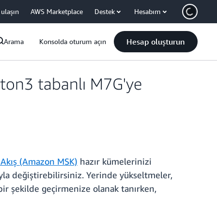
 ulaşın
AWS Marketplace
Destek
Hesabım
Hesap oluşturun
Arama
Konsolda oturum açın
iton3 tabanlı M7G'ye
 Akış (Amazon MSK)
hazır kümelerinizi
a değiştirebilirsiniz. Yerinde yükseltmeler,
ir şekilde geçirmenize olanak tanırken,