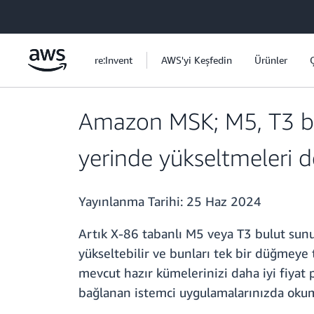
Ana İçeriğe Atla
re:Invent
AWS'yi Keşfedin
Ürünler
Amazon MSK; M5, T3 bu
yerinde yükseltmeleri d
Yayınlanma Tarihi:
25 Haz 2024
Artık X-86 tabanlı M5 veya T3 bulut sun
yükseltebilir ve bunları tek bir düğmeye 
mevcut hazır kümelerinizi daha iyi fiyat
bağlanan istemci uygulamalarınızda oku