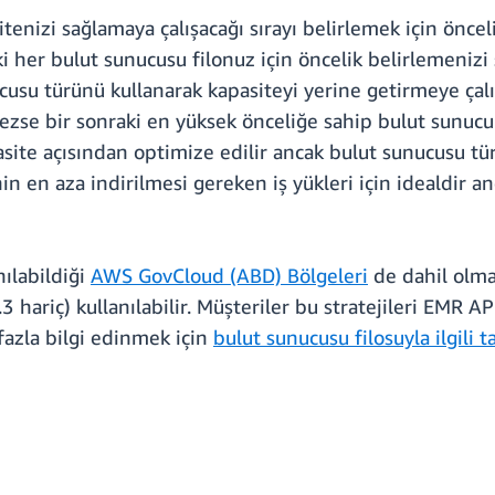
izi sağlamaya çalışacağı sırayı belirlemek için öncelikli
 her bulut sunucusu filonuz için öncelik belirlemenizi s
cusu türünü kullanarak kapasiteyi yerine getirmeye çal
zse bir sonraki en yüksek önceliğe sahip bulut sunucul
site açısından optimize edilir ancak bulut sunucusu türü
nin en aza indirilmesi gereken iş yükleri için idealdir a
ılabildiği
AWS GovCloud (ABD) Bölgeleri
de dahil olm
3 hariç) kullanılabilir. Müşteriler bu stratejileri EMR 
 fazla bilgi edinmek için
bulut sunucusu filosuyla ilgili t