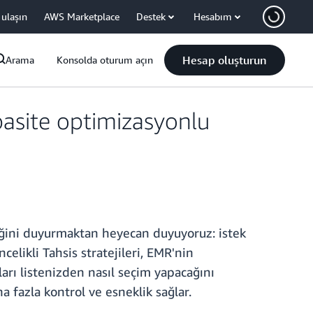
 ulaşın
AWS Marketplace
Destek
Hesabım
Hesap oluşturun
Arama
Konsolda oturum açın
pasite optimizasyonlu
lediğini duyurmaktan heyecan duyuyoruz: istek
celikli Tahsis stratejileri, EMR'nin
nları listenizden nasıl seçim yapacağını
ha fazla kontrol ve esneklik sağlar.