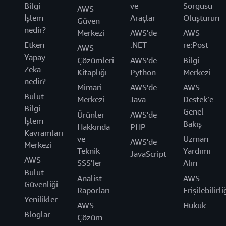
Bilgi
ve
Sorgusu
AWS
İşlem
Araçlar
Oluşturun
Güven
nedir?
Merkezi
AWS'de
AWS
Etken
.NET
re:Post
AWS
Yapay
Çözümleri
AWS'de
Bilgi
Zeka
Kitaplığı
Python
Merkezi
nedir?
Mimari
AWS'de
AWS
Bulut
Merkezi
Java
Destek’e
Bilgi
Genel
Ürünler
AWS'de
İşlem
Bakış
Hakkında
PHP
Kavramları
ve
Uzman
AWS'de
Merkezi
Teknik
Yardımı
JavaScript
AWS
SSS'ler
Alın
Bulut
Analist
AWS
Güvenliği
Raporları
Erişilebilirli
Yenilikler
AWS
Hukuk
Bloglar
Çözüm