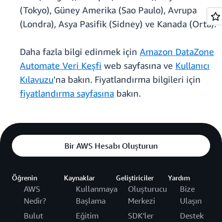
(Tokyo), Güney Amerika (Sao Paulo), Avrupa
(Londra), Asya Pasifik (Sidney) ve Kanada (Orta).
Daha fazla bilgi edinmek için
Amazon DataZone
Automate Veri Keşfi
web sayfasına ve
Kullanıcı
Kılavuzu
'na bakın. Fiyatlandırma bilgileri için
fiyatlandırma sayfasına
bakın.
Bir AWS Hesabı Oluşturun
Öğrenin
Kaynaklar
Geliştiriciler
Yardım
AWS
Kullanmaya
Oluşturucu
Bize
Nedir?
Başlama
Merkezi
Ulaşın
Bulut
Eğitim
SDK'ler
Destek