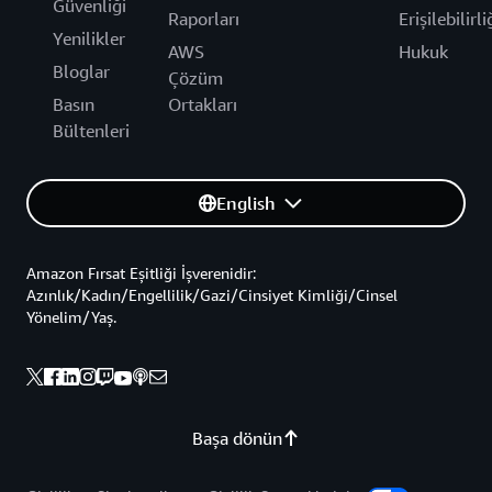
Güvenliği
Raporları
Erişilebilirli
Yenilikler
AWS
Hukuk
Bloglar
Çözüm
Basın
Ortakları
Bültenleri
English
Amazon Fırsat Eşitliği İşverenidir:
Azınlık/Kadın/Engellilik/Gazi/Cinsiyet Kimliği/Cinsel
Yönelim/Yaş.
Başa dönün