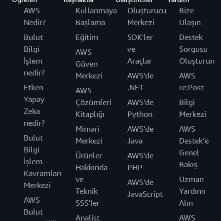
AWS
Kullanmaya
Oluşturucu
Bize
Nedir?
Başlama
Merkezi
Ulaşın
Bulut
Eğitim
SDK'ler
Destek
Bilgi
ve
Sorgusu
AWS
İşlem
Araçlar
Oluşturun
Güven
nedir?
Merkezi
AWS'de
AWS
Etken
.NET
re:Post
AWS
Yapay
Çözümleri
AWS'de
Bilgi
Zeka
Kitaplığı
Python
Merkezi
nedir?
Mimari
AWS'de
AWS
Bulut
Merkezi
Java
Destek’e
Bilgi
Genel
Ürünler
AWS'de
İşlem
Bakış
Hakkında
PHP
Kavramları
ve
Uzman
AWS'de
Merkezi
Teknik
Yardımı
JavaScript
AWS
SSS'ler
Alın
Bulut
Analist
AWS