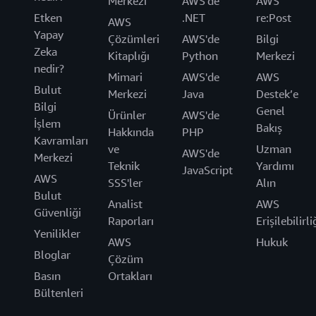
Merkezi
AWS'de
AWS
Etken
.NET
re:Post
AWS
Yapay
Çözümleri
AWS'de
Bilgi
Zeka
Kitaplığı
Python
Merkezi
nedir?
Mimari
AWS'de
AWS
Bulut
Merkezi
Java
Destek’e
Bilgi
Genel
Ürünler
AWS'de
İşlem
Bakış
Hakkında
PHP
Kavramları
ve
Uzman
AWS'de
Merkezi
Teknik
Yardımı
JavaScript
AWS
SSS'ler
Alın
Bulut
Analist
AWS
Güvenliği
Raporları
Erişilebilirli
Yenilikler
AWS
Hukuk
Bloglar
Çözüm
Basın
Ortakları
Bültenleri