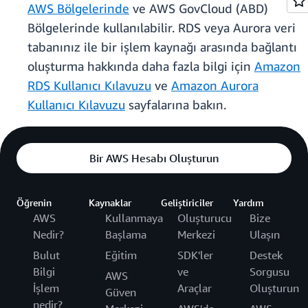
AWS Bölgelerinde
ve AWS GovCloud (ABD)
Bölgelerinde kullanılabilir. RDS veya Aurora veri
tabanınız ile bir işlem kaynağı arasında bağlantı
oluşturma hakkında daha fazla bilgi için
Amazon
RDS Kullanıcı Kılavuzu
ve
Amazon Aurora
Kullanıcı Kılavuzu
sayfalarına bakın.
Bir AWS Hesabı Oluşturun
Öğrenin
Kaynaklar
Geliştiriciler
Yardım
AWS
Kullanmaya
Oluşturucu
Bize
Nedir?
Başlama
Merkezi
Ulaşın
Bulut
Eğitim
SDK'ler
Destek
Bilgi
ve
Sorgusu
AWS
İşlem
Araçlar
Oluşturun
Güven
nedir?