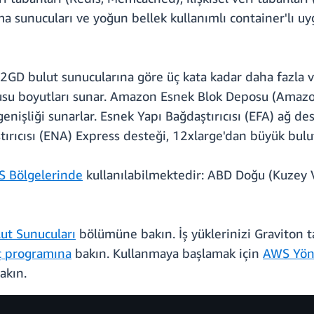
a sunucuları ve yoğun bellek kullanımlı container'lı uyg
X2GD bulut sunucularına göre üç kata kadar daha fazla 
cusu boyutları sunar. Amazon Esnek Blok Deposu (Amazo
enişliği sunarlar. Esnek Yapı Bağdaştırıcısı (EFA) ağ de
ırıcısı (ENA) Express desteği, 12xlarge'dan büyük bul
 Bölgelerinde
kullanılabilmektedir: ABD Doğu (Kuzey V
t Sunucuları
bölümüne bakın. İş yüklerinizi Graviton ta
ç programına
bakın. Kullanmaya başlamak için
AWS Yön
akın.