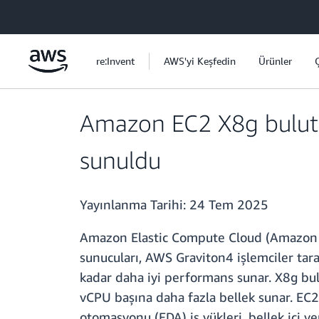
Ana İçeriğe Atla
re:Invent
AWS'yi Keşfedin
Ürünler
Amazon EC2 X8g bulut 
sunuldu
Yayınlanma Tarihi:
24 Tem 2025
Amazon Elastic Compute Cloud (Amazon EC
sunucuları, AWS Graviton4 işlemciler ta
kadar daha iyi performans sunar. X8g bulu
vCPU başına daha fazla bellek sunar. EC2 
otomasyonu (EDA) iş yükleri, bellek içi v