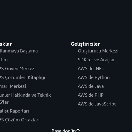
aklar
Geliştiriciler
llanmaya Başlama
Oluşturucu Merkezi
itim
SDK'ler ve Araçlar
S Güven Merkezi
AWS'de .NET
S Çözümleri Kitaplığı
AWS'de Python
mari Merkezi
AWS'de Java
ünler Hakkında ve Teknik
AWS'de PHP
S'ler
AWS'de JavaScript
alist Raporları
S Çözüm Ortakları
Başa dönün