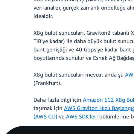
veri analizi, gerçek zamanlı önbelleğe alm
idealdir.
X8g bulut sunucuları, Graviton2 tabanlı 
TiB'ye kadar) ile daha büyük bulut sunu
bant genişliği ve 40 Gbps'ye kadar bant g
boyutlarında sunulur ve Esnek Ağ Bağdaşt
X8g bulut sunucuları mevcut anda şu
AWS
(Frankfurt).
Daha fazla bilgi için
Amazon EC2 X8g Bulu
taşımak için
AWS Graviton Hızlı Başlangı
(AWS CLI)
ve
AWS SDK'leri
bölümlerine b