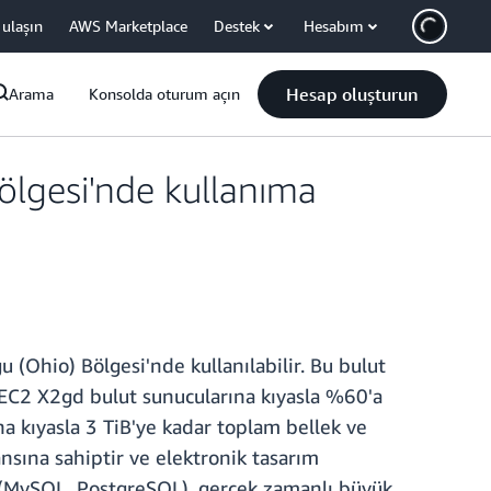
 ulaşın
AWS Marketplace
Destek
Hesabım
Hesap oluşturun
Arama
Konsolda oturum açın
lgesi'nde kullanıma
Ohio) Bölgesi'nde kullanılabilir. Bu bulut
EC2 X2gd bulut sunucularına kıyasla %60'a
na kıyasla 3 TiB'ye kadar toplam bellek ve
ansına sahiptir ve elektronik tasarım
arı (MySQL, PostgreSQL), gerçek zamanlı büyük