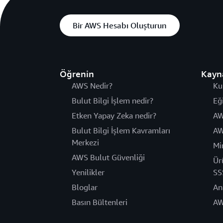
Bir AWS Hesabı Oluşturun
Öğrenin
Kayn
AWS Nedir?
Ku
Bulut Bilgi İşlem nedir?
Eğ
Etken Yapay Zeka nedir?
AW
Bulut Bilgi İşlem Kavramları
AW
Merkezi
Mi
AWS Bulut Güvenliği
Ür
Yenilikler
SS
Bloglar
An
Basın Bültenleri
AW