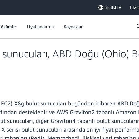
English
Bize
Çözümler
Fiyatlandırma
Kaynaklar
sunucuları, ABD Doğu (Ohio) Bö
2) X8g bulut sunucuları bugünden itibaren ABD Doğu (
rafından desteklenir ve AWS Graviton2 tabanlı Amazon 
t sunucuları, diğer Graviton4 tabanlı bulut sunucuları
X serisi bulut sunucuları arasında en iyi fiyat perform
eri tabanları (Redis, Memcached), ilişkisel veri tabanl