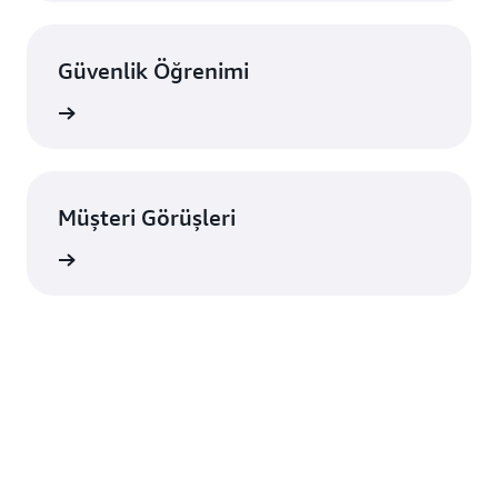
Güvenlik Öğrenimi
i edinin
Müşteri Görüşleri
örüşleri