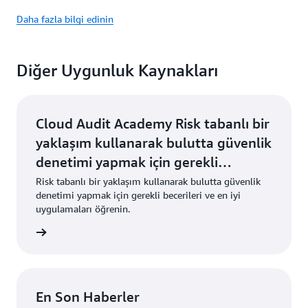
Daha fazla bilgi edinin
Diğer Uygunluk Kaynakları
Cloud Audit Academy Risk tabanlı bir
yaklaşım kullanarak bulutta güvenlik
denetimi yapmak için gerekli
becerileri ve en iyi uygulamaları
Risk tabanlı bir yaklaşım kullanarak bulutta güvenlik
denetimi yapmak için gerekli becerileri ve en iyi
öğrenin. Daha Fazla Bilgi Edinin »
uygulamaları öğrenin.
Edinin »
En Son Haberler