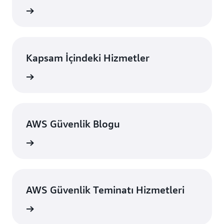
aberler
Kapsam İçindeki Hizmetler
zmetler
AWS Güvenlik Blogu
k Blogu
AWS Güvenlik Teminatı Hizmetleri
metleri