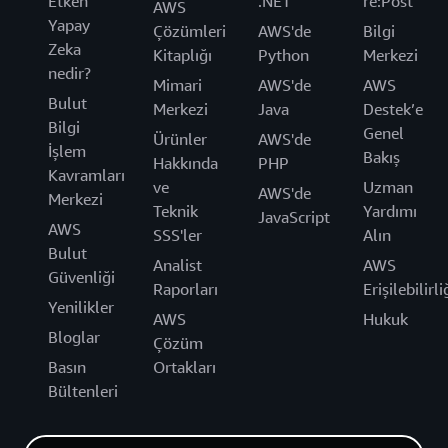
Etken
.NET
re:Post
AWS
Yapay
Çözümleri
AWS'de
Bilgi
Zeka
Kitaplığı
Python
Merkezi
nedir?
Mimari
AWS'de
AWS
Bulut
Merkezi
Java
Destek’e
Bilgi
Genel
Ürünler
AWS'de
İşlem
Bakış
Hakkında
PHP
Kavramları
ve
Uzman
AWS'de
Merkezi
Teknik
Yardımı
JavaScript
AWS
SSS'ler
Alın
Bulut
Analist
AWS
Güvenliği
Raporları
Erişilebilirli
Yenilikler
AWS
Hukuk
Bloglar
Çözüm
Basın
Ortakları
Bültenleri