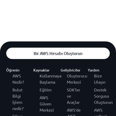
Bir AWS Hesabı Oluşturun
Öğrenin
Kaynaklar
Geliştiriciler
Yardım
AWS
Kullanmaya
Oluşturucu
Bize
Nedir?
Başlama
Merkezi
Ulaşın
Bulut
Eğitim
SDK'ler
Destek
Bilgi
ve
Sorgusu
AWS
İşlem
Araçlar
Oluşturun
Güven
nedir?
Merkezi
AWS'de
AWS