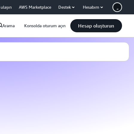
 ulaşın
AWS Marketplace
Destek
Hesabım
Hesap oluşturun
Arama
Konsolda oturum açın