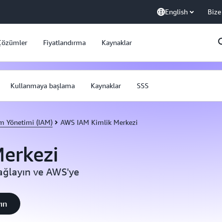
English
Bize
Çözümler
Fiyatlandırma
Kaynaklar
Kullanmaya başlama
Kaynaklar
SSS
m Yönetimi (IAM)
AWS IAM Kimlik Merkezi
erkezi
bağlayın ve AWS'ye
ın