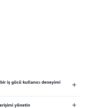
bir iş gücü kullanıcı deneyimi
rişimi yönetin
pace, Microsoft Entra ID, Microsoft Active