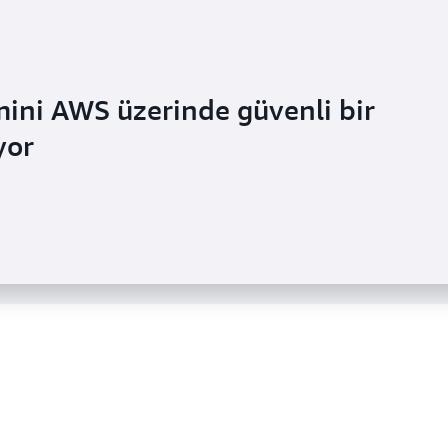
imini AWS üzerinde güvenli bir
ı kimlik ve erişim yönetimiyle
yor
yileştiriyor