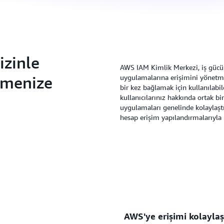
izinle
AWS IAM Kimlik Merkezi, iş gü
rmenize
uygulamalarına erişimini yönetme
bir kez bağlamak için kullanılab
kullanıcılarınız hakkında ortak b
uygulamaları genelinde kolaylaşt
hesap erişim yapılandırmalarıyla bi
AWS'ye erişimi kolayla