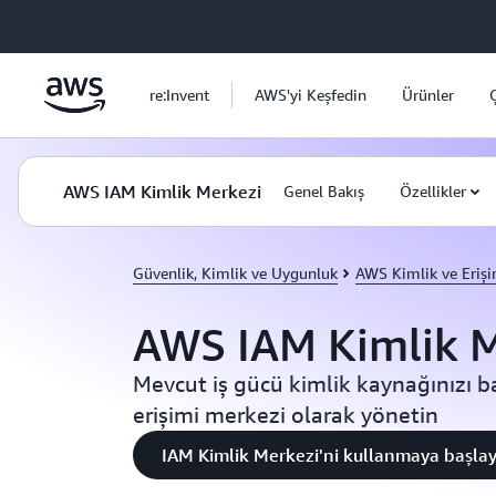
Ana İçeriğe Atla
re:Invent
AWS'yi Keşfedin
Ürünler
AWS IAM Kimlik Merkezi
Genel Bakış
Özellikler
Güvenlik, Kimlik ve Uygunluk
AWS Kimlik ve Erişi
AWS IAM Kimlik M
Mevcut iş gücü kimlik kaynağınızı 
erişimi merkezi olarak yönetin
IAM Kimlik Merkezi'ni kullanmaya başlay