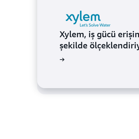
Xylem, iş gücü eriş
Behavox, çok hesapl
şekilde ölçeklendiri
güvenlik durumunu i
 olay incelemesini okuyun
 olay incelemesini okuyun