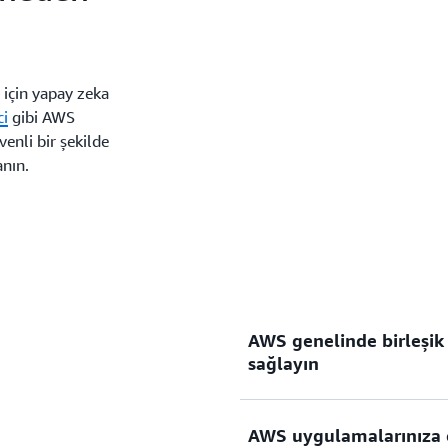
 için yapay zeka
ci
gibi AWS
enli bir şekilde
anın.
AWS genelinde birleşik 
sağlayın
AWS uygulamalarınıza e
Hizmeti Okta, Google Works