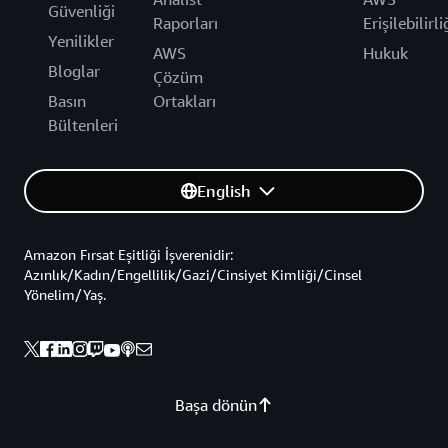
Güvenliği
Raporları
Erişilebilirli
Yenilikler
AWS
Hukuk
Bloglar
Çözüm
Basın
Ortakları
Bültenleri
English
Amazon Fırsat Eşitliği İşverenidir:
Azınlık/Kadın/Engellilik/Gazi/Cinsiyet Kimliği/Cinsel
Yönelim/Yaş.
Başa dönün