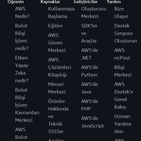
Öğrenin
Kaynaklar
Geliştiriciler
Yardım
AWS
Kullanmaya
Oluşturucu
Bize
Nedir?
Başlama
Merkezi
Ulaşın
Bulut
Eğitim
SDK'ler
Destek
Bilgi
ve
Sorgusu
AWS
İşlem
Araçlar
Oluşturun
Güven
nedir?
Merkezi
AWS'de
AWS
Etken
.NET
re:Post
AWS
Yapay
Çözümleri
AWS'de
Bilgi
Zeka
Kitaplığı
Python
Merkezi
nedir?
Mimari
AWS'de
AWS
Bulut
Merkezi
Java
Destek’e
Bilgi
Genel
Ürünler
AWS'de
İşlem
Bakış
Hakkında
PHP
Kavramları
ve
Uzman
AWS'de
Merkezi
Teknik
Yardımı
JavaScript
AWS
SSS'ler
Alın
Bulut
Analist
AWS