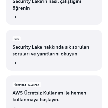
Security Lake'in nasıl çalıştığını
öğrenin
keşfedin
SSS
Security Lake hakkında sık sorulan
soruları ve yanıtlarını okuyun
keşfedin
Ücretsiz kullanım
AWS Ücretsiz Kullanım ile hemen
kullanmaya başlayın.