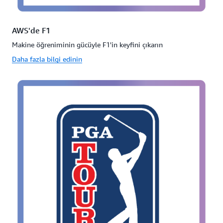
AWS'de F1
Makine öğreniminin gücüyle F1'in keyfini çıkarın
Daha fazla bilgi edinin