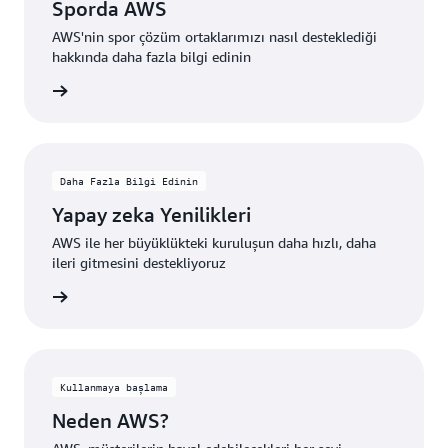
Sporda AWS
AWS'nin spor çözüm ortaklarımızı nasıl desteklediği
hakkında daha fazla bilgi edinin
i edinin
Daha Fazla Bilgi Edinin
Yapay zeka Yenilikleri
AWS ile her büyüklükteki kuruluşun daha hızlı, daha
ileri gitmesini destekliyoruz
i edinin
Kullanmaya başlama
Neden AWS?