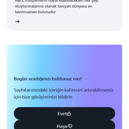
AWS, müşterilerin hayal edebilecekleri her şeyi
oluşturmalarına olanak tanıyan dünyaca en
benimsenen bulutudur
i edinin
Bugün aradığınızı buldunuz mu?
Sayfalarımızdaki içeriğin kalitesini artırabilmemiz
için bize görüşlerinizi bildirin
Evet
Hayır