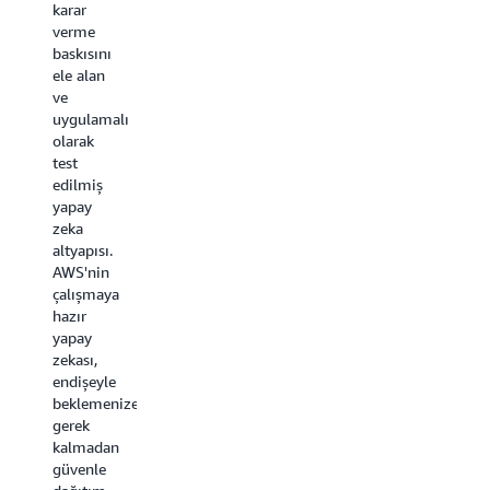
karar
Yeni
öğrenimi
verme
Nesil
modeli
baskısını
İstatistikler'den
bu
ele alan
sakatlık
verileri
ve
tahminine
bir
uygulamalı
kadar
saniyeden
olarak
her
kısa
test
sezon
sürede
edilmiş
500
işler ve
yapay
milyondan
futbolu
zeka
fazla
her
altyapısı.
veri
hareketin
AWS'nin
noktasını
ölçüldüğü,
çalışmaya
takımlar,
modellendiği
hazır
oyuncular
ve
yapay
ve
anında
zekası,
taraftarlar
analiz
endişeyle
için
edildiği
beklemenize
oyunun
bir
gerek
kurallarını
spora
kalmadan
değiştiren
dönüştürür.
güvenle
bir