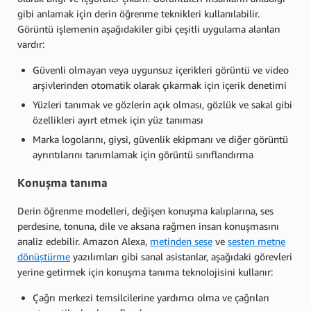
gibi anlamak için derin öğrenme teknikleri kullanılabilir.
Görüntü işlemenin aşağıdakiler gibi çeşitli uygulama alanları
vardır:
Güvenli olmayan veya uygunsuz içerikleri görüntü ve video
arşivlerinden otomatik olarak çıkarmak için içerik denetimi
Yüzleri tanımak ve gözlerin açık olması, gözlük ve sakal gibi
özellikleri ayırt etmek için yüz tanıması
Marka logolarını, giysi, güvenlik ekipmanı ve diğer görüntü
ayrıntılarını tanımlamak için görüntü sınıflandırma
Konuşma tanıma
Derin öğrenme modelleri, değişen konuşma kalıplarına, ses
perdesine, tonuna, dile ve aksana rağmen insan konuşmasını
analiz edebilir. Amazon Alexa,
metinden sese
ve
sesten metne
dönüştürme
yazılımları gibi sanal asistanlar, aşağıdaki görevleri
yerine getirmek için konuşma tanıma teknolojisini kullanır:
Çağrı merkezi temsilcilerine yardımcı olma ve çağrıları