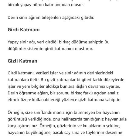
birçok yapay nöron katmanından oluşur.
Derin sinir ağının bileşenleri aşağıdaki gibidir.
Girdi Katmanı
Yapay sinir ağı, veri girdiği birkaç düğüme sahiptir. Bu
düğümler sistemin girdi katmanını oluşturur.
Gizli Katman
Girdi katmanı, verileri işler ve sinir ağının derinlerindeki
katmanlara iletir. Bu gizli katmanlar bilgileri farklı düzeylerde
işler ve yeni bilgiler aldıkça bunlara ilişkin davranışı uyarlar.
Derin öğrenme ağları, bir sorunu birkaç farklı açıdan analiz
etmek üzere kullanabileceği yüzlerce gizli katmana sahiptir.
Örneğin, size sınıflandırmanız için bilinmeyen bir hayvanın
görüntüsü verildiğinde, onu halihazırda tanıdığınız hayvanlarla
karşılaştırırsınız. Örneğin, gözlerinin ve kulaklarının şekline,
hayvanın büyüklüğüne, bacak sayısına ve tüylerinin desenine