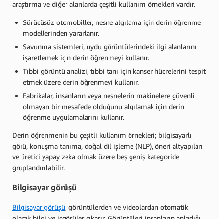
araştırma ve diğer alanlarda çeşitli kullanım örnekleri vardır.
Sürücüsüz otomobiller, nesne algılama için derin öğrenme
modellerinden yararlanır.
Savunma sistemleri, uydu görüntülerindeki ilgi alanlarını
işaretlemek için derin öğrenmeyi kullanır.
Tıbbi görüntü analizi, tıbbi tanı için kanser hücrelerini tespit
etmek üzere derin öğrenmeyi kullanır.
Fabrikalar, insanların veya nesnelerin makinelere güvenli
olmayan bir mesafede olduğunu algılamak için derin
öğrenme uygulamalarını kullanır.
Derin öğrenmenin bu çeşitli kullanım örnekleri; bilgisayarlı
görü, konuşma tanıma, doğal dil işleme (NLP), öneri altyapıları
ve üretici yapay zeka olmak üzere beş geniş kategoride
gruplandırılabilir.
Bilgisayar görüşü
Bilgisayar görüşü
, görüntülerden ve videolardan otomatik
olarak bilgi ve içgörüler çıkarır. Görüntüleri insanların anladığı