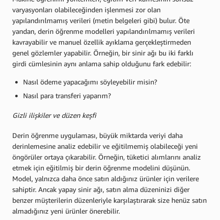
varyasyonları olabileceğinden işlenmesi zor olan
yapılandırılmamış verileri (metin belgeleri gibi) bulur. Öte
yandan, derin öğrenme modelleri yapılandırılmamış verileri
kavrayabilir ve manuel özellik ayıklama gerçekleştirmeden
genel gözlemler yapabilir. Örneğin, bir sinir ağı bu iki farklı
girdi cümlesinin aynı anlama sahip olduğunu fark edebilir:
Nasıl ödeme yapacağımı söyleyebilir misin?
Nasıl para transferi yaparım?
Gizli ilişkiler ve düzen keşfi
Derin öğrenme uygulaması, büyük miktarda veriyi daha
derinlemesine analiz edebilir ve eğitilmemiş olabileceği yeni
öngörüler ortaya çıkarabilir. Örneğin, tüketici alımlarını analiz
etmek için eğitilmiş bir derin öğrenme modelini düşünün.
Model, yalnızca daha önce satın aldığınız ürünler için verilere
sahiptir. Ancak yapay sinir ağı, satın alma düzeninizi diğer
benzer müşterilerin düzenleriyle karşılaştırarak size henüz satın
almadığınız yeni ürünler önerebilir.