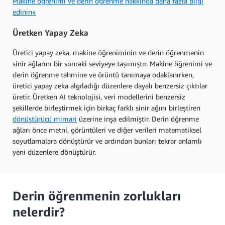
Makine öğrenimi ve derin öğrenme hakkında daha fazla bilgi
edinin»
Üretken Yapay Zeka
Üretici yapay zeka, makine öğreniminin ve derin öğrenmenin
sinir ağlarını bir sonraki seviyeye taşımıştır. Makine öğrenimi ve
derin öğrenme tahmine ve örüntü tanımaya odaklanırken,
üretici yapay zeka algıladığı düzenlere dayalı benzersiz çıktılar
üretir. Üretken AI teknolojisi, veri modellerini benzersiz
şekillerde birleştirmek için birkaç farklı sinir ağını birleştiren
dönüştürücü mimari
üzerine inşa edilmiştir. Derin öğrenme
ağları önce metni, görüntüleri ve diğer verileri matematiksel
soyutlamalara dönüştürür ve ardından bunları tekrar anlamlı
yeni düzenlere dönüştürür.
Derin öğrenmenin zorlukları
nelerdir?