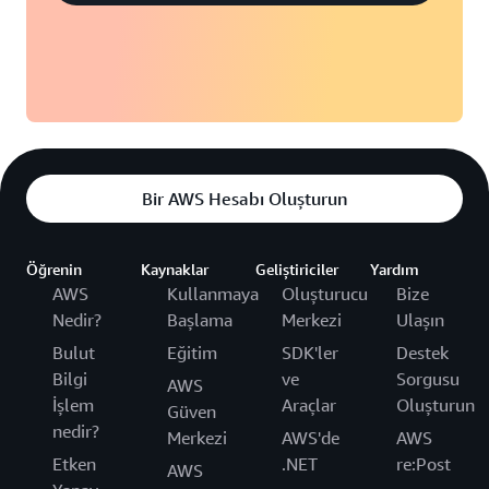
Bir AWS Hesabı Oluşturun
Öğrenin
Kaynaklar
Geliştiriciler
Yardım
AWS
Kullanmaya
Oluşturucu
Bize
Nedir?
Başlama
Merkezi
Ulaşın
Bulut
Eğitim
SDK'ler
Destek
Bilgi
ve
Sorgusu
AWS
İşlem
Araçlar
Oluşturun
Güven
nedir?
Merkezi
AWS'de
AWS
Etken
.NET
re:Post
AWS