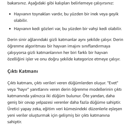
bakarsınız. Aşağıdaki gibi kalıpları belirlemeye çalışırsınız:
Hayvanın toynakları vardır, bu yüzden bir inek veya geyik
olabilir.
Hayvanın kedi gözleri var, bu yüzden bir vahşi kedi olabilir.
Derin sinir ağlarındaki gizli katmanlar aynı şekilde çalışır. Derin
öğrenme algoritması bir hayvan imajını sınıflandırmaya
çalışıyorsa gizli katmanlarının her biri farklı bir hayvan
özelliğini işler ve onu doğru şekilde kategorize etmeye çalışır.
Çıktı Katmanı
Çıktı katmanı, çıktı verileri veren düğümlerden oluşur. "Evet"
veya "hayır" yanıtlarını veren derin öğrenme modellerinin çıktı
katmanında yalnızca iki düğüm bulunur. Öte yandan, daha
geniş bir cevap yelpazesi verenler daha fazla düğüme sahiptir.
Üretici yapay zeka, eğitim veri kümesindeki düzenlerle eşleşen
yeni veriler oluşturmak için gelişmiş bir çıktı katmanına
sahiptir.