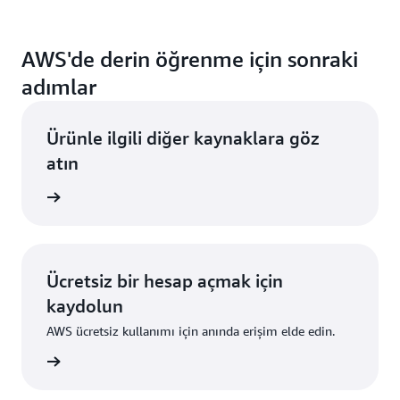
AWS'de derin öğrenme için sonraki
adımlar
Ürünle ilgili diğer kaynaklara göz
atın
 Edinin
Ücretsiz bir hesap açmak için
kaydolun
AWS ücretsiz kullanımı için anında erişim elde edin.
ydolun