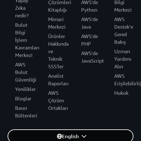
Yapay
Çözümleri
AWS'de
Bilgi
Zeka
Kitaplığı
Python
Merkezi
nedir?
Mimari
AWS'de
AWS
Bulut
Merkezi
Java
Destek’e
Bilgi
Genel
Ürünler
AWS'de
İşlem
Bakış
Hakkında
PHP
Kavramları
ve
Uzman
AWS'de
Merkezi
Teknik
Yardımı
JavaScript
AWS
SSS'ler
Alın
Bulut
Analist
AWS
Güvenliği
Raporları
Erişilebilirli
Yenilikler
AWS
Hukuk
Bloglar
Çözüm
Basın
Ortakları
Bültenleri
English