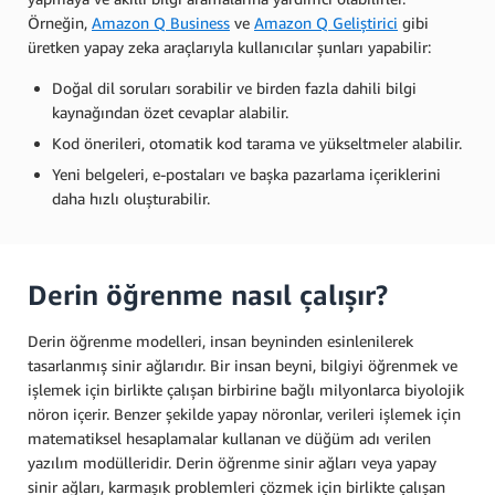
Örneğin,
Amazon Q Business
ve
Amazon Q Geliştirici
gibi
üretken yapay zeka araçlarıyla kullanıcılar şunları yapabilir:
Doğal dil soruları sorabilir ve birden fazla dahili bilgi
kaynağından özet cevaplar alabilir.
Kod önerileri, otomatik kod tarama ve yükseltmeler alabilir.
Yeni belgeleri, e-postaları ve başka pazarlama içeriklerini
daha hızlı oluşturabilir.
Derin öğrenme nasıl çalışır?
Derin öğrenme modelleri, insan beyninden esinlenilerek
tasarlanmış sinir ağlarıdır. Bir insan beyni, bilgiyi öğrenmek ve
işlemek için birlikte çalışan birbirine bağlı milyonlarca biyolojik
nöron içerir. Benzer şekilde yapay nöronlar, verileri işlemek için
matematiksel hesaplamalar kullanan ve düğüm adı verilen
yazılım modülleridir. Derin öğrenme sinir ağları veya yapay
sinir ağları, karmaşık problemleri çözmek için birlikte çalışan