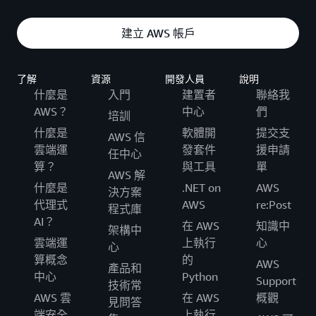
建立 AWS 帳戶
了解
資源
開發人員
說明
什麼是
入門
建置者
聯絡我
AWS？
中心
們
培訓
什麼是
軟體開
提交支
AWS 信
雲端運
發套件
援申請
任中心
算？
與工具
單
AWS 解
什麼是
.NET on
AWS
決方案
代理式
AWS
re:Post
程式庫
AI？
在 AWS
知識中
架構中
雲端運
上執行
心
心
算概念
的
AWS
產品和
中心
Python
Support
技術常
AWS 雲
在 AWS
概觀
見問答
端安全
上執行