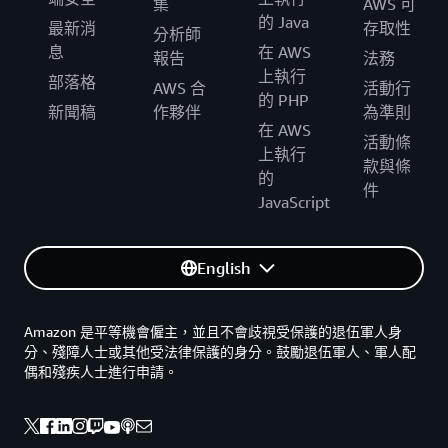
集
AWS 可
的 Java
最新消
存取性
分析師
息
在 AWS
報告
法務
上執行
部落格
AWS 合
活動行
的 PHP
新聞稿
作夥伴
為準則
在 AWS
活動條
上執行
款與條
的
件
JavaScript
English
Amazon 是平等機會僱主，並且不會歧視受保護的退伍軍人身
分、殘障人士或其他受法律保護的身分。鼓勵退伍軍人、軍人配
偶和殘疾人士進行申請。