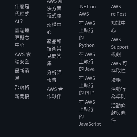
AWS 解
什麼是
.NET on
AWS
決方案
代理式
AWS
re:Post
程式庫
AI？
在 AWS
知識中
架構中
雲端運
上執行
心
心
算概念
的
AWS
產品和
中心
Python
Support
技術常
AWS 雲
在 AWS
概觀
見問答
端安全
上執行
集
AWS 可
的 Java
最新消
存取性
分析師
息
在 AWS
報告
法務
上執行
部落格
AWS 合
活動行
的 PHP
新聞稿
作夥伴
為準則
在 AWS
活動條
上執行
款與條
的
件
JavaScript