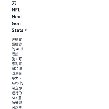
力
資料
Stats
NFL
基礎
的十
Next
可支
年
Gen
撐每
每場
Stats。
一回
NFL 比
賽都會
合
經過實
產生數
戰驗證
百萬個
從 Next
的 AI 基
資料
Gen
礎設
點。在
Stats 到
施，可
AWS 上
傷害預
應對直
執行的
測，
播和即
75 個機
AWS 資
時決策
器學習
料與分
壓力。
模型可
析服務
AWS 的
在不到
協助
可立即
一秒鐘
NFL 將
運行的
內處理
每季超
AI，意
這些資
過 5 億
味著您
料，將
筆資料
可以放
足球轉