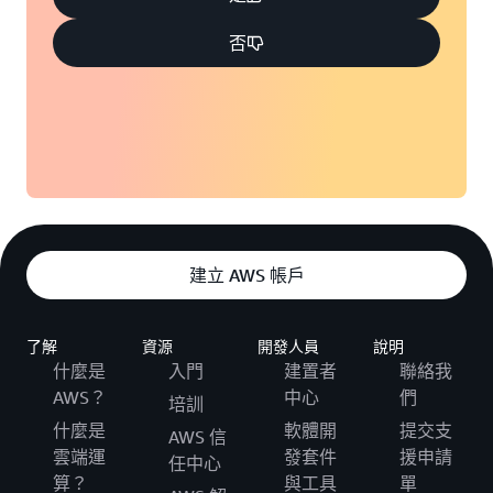
否
建立 AWS 帳戶
了解
資源
開發人員
說明
什麼是
入門
建置者
聯絡我
AWS？
中心
們
培訓
什麼是
軟體開
提交支
AWS 信
雲端運
發套件
援申請
任中心
算？
與工具
單