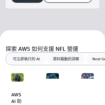
探索 AWS 如何支援 NFL 營運
可立即執行的 AI
資料驅動的洞察
Next G
AWS
AI 就
Next
AI 助
緒型
Gen