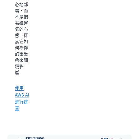
點，轉
心地部
化為一
化為對
署，而
種每個
球隊、
不是抱
動作都
球員與
著碰運
可以測
球迷極
氣的心
量、建
具顛覆
態。探
模並立
價值的
索它如
即分析
智慧洞
何為你
的運
察。
的事業
動。
帶來關
從 AWS
鍵影
NFL
響。
AI 就緒
Next
型資料
Gen
基礎開
使用
Stats 的
始
AWS AI
十年創
進行建
新
置