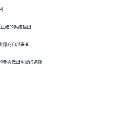
制
現正確的系統輸出
括供應商和部署者
統的參與做出明智的選擇