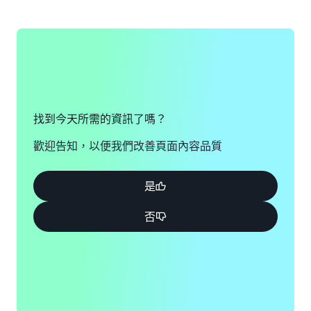
支援普通性的輸出
以檔案為基礎的影片，有各式各樣的來源格式。AWS
Elemental Server 可讓您對一般夾層、廣播和編輯格式的
影片檔進行解碼，其中包括可交互運用母帶檔案格式
(Interoperable Master Format，IMF)，以轉換到隨選資
產。
找到今天所需的資訊了嗎？
歡迎告知，以便我們改善頁面內容品質
是
否