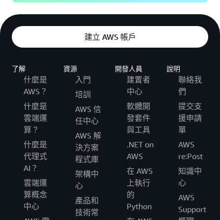
建立 AWS 帳戶
了解
資源
開發人員
說明
什麼是
入門
建置者
聯絡我
AWS？
中心
們
培訓
什麼是
軟體開
提交支
AWS 信
雲端運
發套件
援申請
任中心
算？
與工具
單
AWS 解
什麼是
.NET on
AWS
決方案
代理式
AWS
re:Post
程式庫
AI？
在 AWS
知識中
架構中
雲端運
上執行
心
心
算概念
的
AWS
產品和
中心
Python
Support
技術常