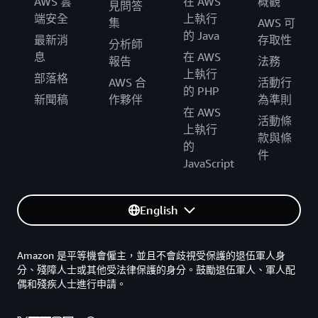
AWS 雲
在 AWS
概觀
見問答
端安全
上執行
集
AWS 可
的 Java
最新消
存取性
分析師
息
在 AWS
報告
法務
上執行
部落格
AWS 合
活動行
的 PHP
新聞稿
作夥伴
為準則
在 AWS
活動條
上執行
款與條
的
件
JavaScript
English
Amazon 是平等機會僱主，並且不會歧視受保護的退伍軍人身
分、殘障人士或其他受法律保護的身分。鼓勵退伍軍人、軍人配
偶和殘疾人士進行申請。