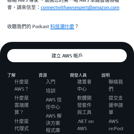
聯絡 AWS 專家 ，展開您的第一場 AWS 卓越雲端領袖
會，請來信至：
connectwithawsexpert@amazon.com
收聽我們的 Podcast
科技潮什麼
？
建立 AWS 帳戶
了解
資源
開發人員
說明
什麼是
入門
建置者
聯絡我
AWS？
中心
們
培訓
什麼是
軟體開
提交支
AWS 信
雲端運
發套件
援申請
任中心
算？
與工具
單
AWS 解
什麼是
.NET on
AWS
決方案
代理式
AWS
re:Post
程式庫