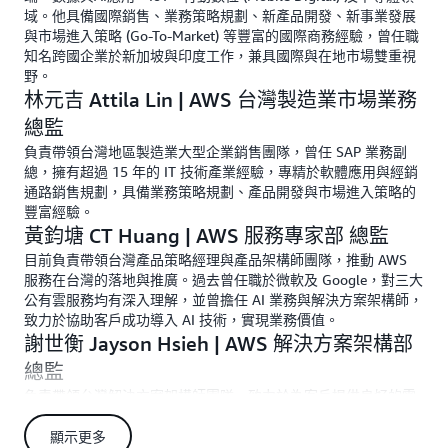
域。他具備國際銷售、業務策略規劃、新產品開發、新事業發展
與市場進入策略 (Go-To-Market) 等豐富的國際商務經驗，曾任職
知名跨國企業於新加坡與印度工作，兼具國際與在地市場雙重視
野。
林元吉 Attila Lin | AWS 台灣製造業市場業務
總監
負責帶領台灣地區製造業大型企業銷售團隊，曾任 SAP 業務副
總，擁有超過 15 年的 IT 技術產業經驗，專精於軟體應用與經銷
通路銷售規劃，具備業務策略規劃、產品開發與市場進入策略的
豐富經驗。
黃鈞塘 CT Huang | AWS 服務專家部 總監
目前負責帶領台灣產品策略經理與產品架構師團隊，推動 AWS
服務在台灣的落地與推廣。過去曾任職於微軟及 Google，對三大
公有雲服務均有深入理解，並曾擔任 AI 業務與解決方案架構師，
致力於協助客戶成功導入 AI 技術，實現業務價值。
謝世衡 Jayson Hsieh | AWS 解決方案架構部
總監
負責帶領台灣解決方案架構師團隊，致力於為客戶提供良好的雲
端運算使用體驗，並曾成功協助多家大型企業導入雲端運算技
術。擁有超過十八年的資訊科技產業經驗，曾擔任其他外商公司
顯示更多