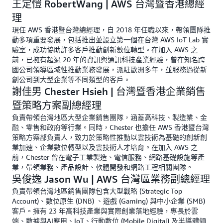
王定愷 RobertWang | AWS 台灣暨香港總經
理
現任 AWS 香港暨台灣總經理，自 2018 年任職以來，帶領團隊推
動多項重要發展，包括推出並設立第一個在台灣 AWS IoT Lab 實
驗室，成功協助許多客戶推動創新數位轉型。在加入 AWS 之
前，已擁有超過 20 年的資訊與通訊科技產業經驗，曾在知名跨
國公司領導區域性推動業務發展，派駐歐洲多年，並服務過從新
創公司到大型企業等不同類型的客戶。
謝佳男 Chester Hsieh | 台灣暨香港企業銷售
暨策略方案副總經理
負責帶領台灣地區大型企業銷售團隊，涵蓋高科技、製造業、金
融、零售和政府等行業。同時，Chester 也擔任 AWS 香港暨台灣
策略方案部負責人，致力於策略性推動以雲技術為基礎的創新創
業加速、企業數位轉型以及雲技術人才培育。在加入 AWS 之
前，Chester 曾在電子工業製造、電信服務、網路基礎設施等產
業，帶領業務、產品設計、軟體開發和網路工程相關團隊。
吳俊逸 Jason Wu | AWS 台灣區業務副總經理
負責帶領台灣地區銷售團隊包含大型戰略 (Strategic Top
Account)、數位原生 (DNB) 、遊戲 (Gaming) 與中小企業 (SMB)
客戶。擁有 23 年高科技產業與實際創業落地經驗，專長於雲
端、數據與AI應用、IoT、行動數位 (Mobile Digital) 及半導體領