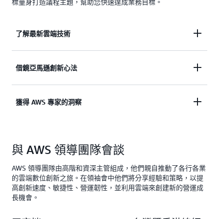
標量身打造議程主題，幫助您快速達成業務目標。
了解最新雲端技術
針對企業在技術上的需求和問題進行討論，了解最新
借鏡亞馬遜創新心法
雲端技術和生成式 AI 應用，討論出可解決企業現有
問題的執行計畫。
深入介紹亞馬遜如何打造、維持創新文化，以及亞馬
獲得 AWS 專家的洞察
遜是如何運用逆向工作法 (Working Backwards)、雲
端、AI 解決自身面臨的挑戰，並與亞馬遜創新顧問與
客戶能夠和 AWS 高階主管、資深架構師、生成式、
團隊共同探討可能的合作創新專案。
資料分析、資安、產業領域專家交流，掌握趨勢與洞
與 AWS 領導團隊會談
察，發掘潛在商業合作機會。
AWS 領導團隊由高階和資深主管組成，他們親自推動了各行各業
的雲端數位創新之旅。在領袖會中他們將分享經驗和策略，以提
高創新速度、敏捷性、營運韌性，並利用雲端來創建新的營運成
長機會。