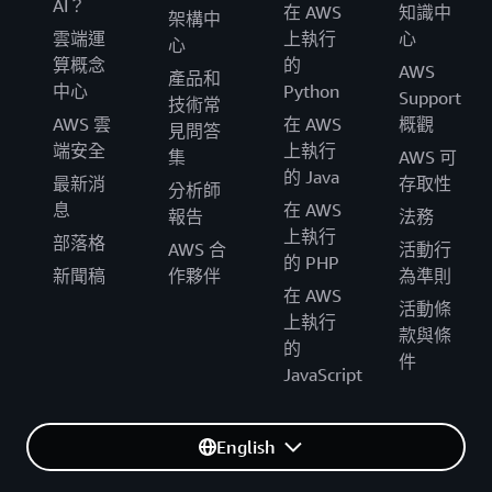
AI？
在 AWS
知識中
架構中
雲端運
上執行
心
心
算概念
的
AWS
產品和
中心
Python
Support
技術常
AWS 雲
在 AWS
概觀
見問答
端安全
上執行
集
AWS 可
的 Java
最新消
存取性
分析師
息
在 AWS
報告
法務
上執行
部落格
AWS 合
活動行
的 PHP
新聞稿
作夥伴
為準則
在 AWS
活動條
上執行
款與條
的
件
JavaScript
English