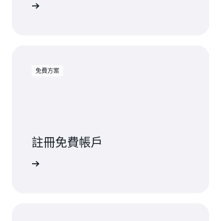
針對封存至 S3 Glacier Flexible Retrieval 的物件，保留使用者定
一步了解
義名稱和中繼資料所需的費率。
免費方案
註冊免費帳戶
註冊