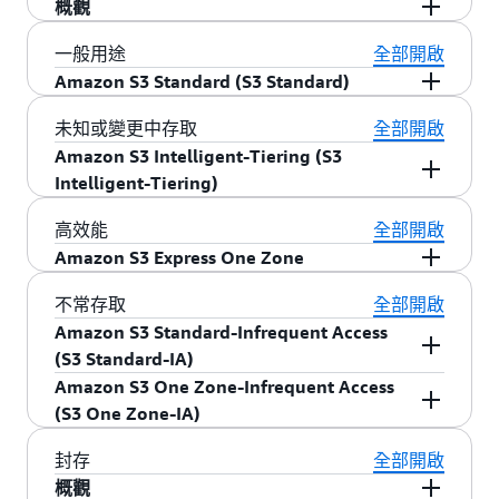
概觀
Amazon S3 提供一系列儲存類別，您可以根據工
一般用途
全部開啟
作負載的效能、資料存取、彈性和成本要求進行
Amazon S3 Standard (S3 Standard)
選擇。S3 儲存類別專門用於針對不同的存取模式
S3 標準為經常存取的資料提供高持久性、可用性
未知或變更中存取
全部開啟
提供最低成本的儲存。S3 儲存類別幾乎適用於任
和效能的物件儲存。由於 S3 標準可提供低延遲和
Amazon S3 Intelligent-Tiering (S3
何使用案例，包括具有苛刻效能需求、資料湖、
高輸送量效能，因此適合各種使用案例，包含雲
Intelligent-Tiering)
資料落地要求、未知或不斷變化的存取模式或封
端應用程式、動態網站、內容分配、行動與遊戲
存儲存的使用案例。
Amazon S3 Intelligent-Tiering (S3 Intelligent-
高效能
全部開啟
應用程式，以及巨量資料分析。
是第一個雲端儲存，根據存取頻率自動將
S3 儲存類別包括︰
，適用
Tiering)
Amazon S3 Express One Zone
S3 Intelligent-Tiering
主要特色：
資料移至最具成本效益的存取方案，從而自動降
於針對未知或不斷變化的存取模式自動節省資料
是高效能的單一
Amazon S3 Express One Zone
不常存取
全部開啟
低精密物件級別的儲存成本，而不會影響效能、
成本；
，適用於經常存取資料；
S3 Standard
S3
頻繁存取資料的一般用途儲存
可用區域儲存類別，專門打造來為最頻繁存取的
Amazon S3 Standard-Infrequent Access
擷取費用或營運開銷。S3 Intelligent-Tiering 針對
，適用於最頻繁存取的資料；
Express One Zone
資料和延遲敏感的應用程式提供一致的個位數毫
(S3 Standard-IA)
低延遲與高輸送量效能
經常、不常和封存即時存取方案中經常、不常和
S3 Standard-Infrequent Access (S3 Standard-
秒資料存取。 與 S3 標準相比，S3 Express One
Amazon S3 One Zone-Infrequent Access
很少存取的資料，提供毫秒級延遲和高輸送量效
和
專為提供 99.99% 的可用性以及 99.9% 的
可用
IA)
S3 One Zone-Infrequent Access (S3 One
S3 標準 – IA 適用於不常存取但需要在必要時進行
Zone 將資料存取速度提高 10 倍，並將請求成本
(S3 One Zone-IA)
能。您可以將 S3 Intelligent-Tiering 用作幾乎任何
性 SLA
，適用於不常存取資料；
Zone-IA)
S3 Glacier
快速存取的資料。S3 標準 – IA 提供 S3 標準的高
降低高達 80%。雖然您一直都能選擇特定 AWS 區
工作負載的預設儲存類別，尤其是資料湖、資料
，適用於需要立即存取的封存資
Instant Retrieval
持久性、高輸送量和低延遲能力，且每 GB 儲存價
S3 單區域 – IA 適用於不常存取但需要在必要時進
封存
全部開啟
域來儲存 S3 資料，現在有了 S3 Express One
分析、新應用程式和使用者產生的內容。
料；
S3 Glacier Flexible Retrieval (之前稱為 S3
格和每 GB 擷取費用也很低廉。此低成本和高效能
行快速存取的資料。其他 S3 儲存類別會將資料存
概觀
Zone，您可以進一步選取 AWS 區域內的特定