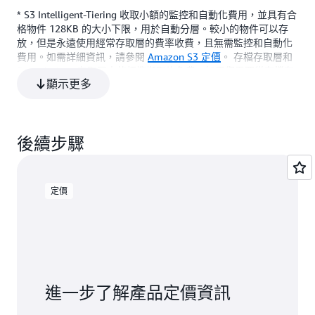
內建恢復能力。客
內建恢復能力。
的成本
可以將資料儲存在
* S3 Intelligent-Tiering 收取小額的監控和自動化費用，並具有合
S3 標準
S3 智慧型分層*
S3 Express One
戶可以將資料儲存
戶可以將資料儲
單一 AZ 中，以將
格物件 128KB 的大小下限，用於自動分層。較小的物件可以存
N/A
無
每 GB 擷取
Zone**
專為提供 99.9% 的可用性以及 99% 的
可用性
在單一 AZ 中，以
在單一 AZ 中，
儲存成本或延遲降
放，但是永遠使用經常存取層的費率收費，且無需監控和自動化
SLA
將儲存成本或延遲
將儲存成本或延
到最低，儲存在多
費用。如需詳細資訊，請參閱
Amazon S3 定價
。 存檔存取層和
降到最低，儲存在
降到最低，儲存
是
是
否
個 AZ 中以獲得恢
小額的每月監控費用和自動分層費用
Deep Archive 存取層中的標準擷取均免費。如果您需要從存檔存
多個 AZ 中以獲得
多個 AZ 中以獲
顯示更多
復能力來抵禦整個
取層更快存取資料，則可以使用 S3 主控台支付快取擷取費用。
無操作負荷，無生命週期費用，無擷取費用，
恢復能力來抵禦整
恢復能力來抵禦
資料中心永久遺
對於經常和不常存取層的 S3 智慧型分層第一位元組延遲為毫秒
個資料中心永久遺
個資料中心永久
無最短儲存持續時間
失，或儲存在多個
存取時間，存檔存取和 Deep Archive 存取層第一位元組延遲以分
失，或儲存在多個
失，或儲存在多
AWS 區域以符合地
鐘或小時計。
小於 128KB 的物件可以存放在 S3 Intelligent-
AWS 區域以符合地
AWS 區域以符
後續步驟
理恢復能力要求。
Tiering 中，但是永遠使用經常存取層的費率收
理恢復能力要求。
理恢復能力要求
** 全部或部分 AWS 可用區域不太可能遺失或損壞，One Zone 儲
費，且無需監控和自動化費用。
存類別中的資料可能會遺失。例如，火災和水災損壞等事件可能
會導致資料遺失。除了這些類型的事件之外，One Zone 儲存類
定價
別使用與區域儲存類別類似的工程設計，以保護物件免受獨立磁
碟、主機和機架層級故障的影響，而每個類別都設計為提供
99.999999999% 的資料耐用性。
*** S3 Glacier Flexible Retrieval 和 S3 Glacier Deep Archive 針對
每個封存物件需要 40 KB 的額外中繼資料。這包括按識別和擷取
進一步了解產品定價資訊
資料所需的 S3 Glacier Flexible Retrieval 費率對 32 KB 中繼資料
計費。並且，額外的 8 KB 資料按 S3 Standard 費率收費，這是