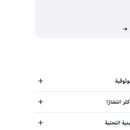
د
موثوقية
ثر انتشارًا
ت الأمان
في البنية التحتية السحابية عالميًا،
مما يتيح لك تطوير وتشغيل تطبيقاتك بكل ثقة. تتكوّن كل منطقة في AWS من
اث مناطق توافر خدمات (AZs) أو أكثر، وهي مستقلة ومنفصلة فعليًا، ما يضمن
ية التحتية
لتطبيقاتك.
وق من التوسّع من خلال دمج أكبر عدد من المناطق
ارنة بمزوّدي الخدمات السحابية الآخرين. تعتمد