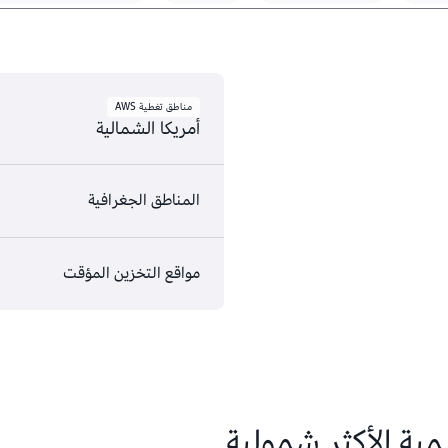
مناطق تغطية AWS
أمريكا الشمالية
المناطق الجغرافية
AWS GovCloud (شرق الولايات المتحدة)
مواقع التخزين المؤقت
AWS GovCloud (غرب الولايات المتحدة)
كندا (الوسطى)
غرب كندا (كالجاري)
المؤقت.
المكسيك (الوسط)
آشبورن، فيرجينيا
لمية الأكثر شمولية
غرب الولايات المتحدة (شمال ك