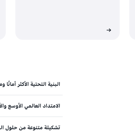
قراءة المزيد
قراءة المزي
البنية التحتية الأكثر أمانًا و
الامتداد العالمي الأوسع والأك
صُممت AWS لتوفّر
أعلى مستويا
ثل
تشكيلة متنوعة من حلول البن
أقصى درجات التوفر والموثوقية 
تتيح AWS مستوى غير مسب
ومناطق التوافر ونقاط التواجد مق