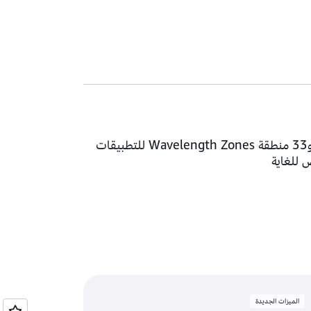
نيوارك، نيوجيرسي
ا الشمالية)
بالو ألتو، كاليفورنيا
)
فينيكس، أريزونا
ن)
فيلادلفيا، بنسلفانيا
بورتلاند، أوريغون
كيريتارو، المكسيك
منطقة محلية (Local Zones) و33 منطقة Wavelength Zones للتطبيقات
للغاية
سولت ليك سيتي، يوتا
سان خوسيه، كاليفورنيا
سياتل، واشنطن
ساوث بيند، إنديانا
سانت لويس، ميزوري
الميزات الجديدة
خليج تامبا، فلوريدا