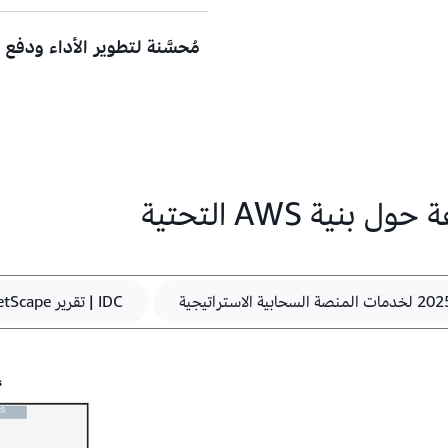
شبكة AWS العالمية
على 
مُحسَّنة لتطوير الأداء ودفع ا
الأرضية وتحت البحر لتقديم سرع
تقدم AWS خيارات متعددة
الاستجابة، وتعزيز أداء التطبيقات
موحدة لتطبيقاتك سواء كانت في ا
بفضل
المناطق
، ومناطق
 Zones
و
CloudFront
، و
Outposts
، و
th
الخاصة بك في أي مكان تريده.
مبتكرة لتحسين استهلاك الطاقة ف
والاستفادة من برمجيات مدعومة با
كفاءة
لتقليل الفاقد أو الاستخدام
اطّلع على آراء محللي الصناعة حول بنية AWS التحتية
IDC | تقرير MarketScape لعام 2025 للبنية التحتية كخدمة في السحابة العامة