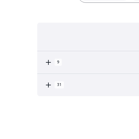
9
31
تحتوي سحابة AWS في أمريكا الشمالية على 31 مواقع التوفر ضمن 9 المناطق
الجغرافية، بالإضافة إلى 31 مواقع شبكة التخزين المؤقت و3 مواقع ذاكرة التخزين
نيويورك، نيويورك
اليفورنيا)