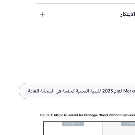
20 مليون كيلومتر تقريبًا من كابلات الألياف الضوئية
لابتكار
ات أعلى في نقل البيانات، وتقليل وقت
 من حلول البنية التحتية التي تضمن تجربة سحابية
.
لسحابة، أو في مقر العمل، أو على الحافة.
Local
، ومناطق
Dedicated Local Zones
،
Waveleng
، يمكنك تشغيل أعباء العمل
تم تصميم بنية AWS التحتية لتوفير أداء عالٍ وكفاءة عالية. طورت AWS حلولًا
ي مراكز البيانات، عبر تحسين توزيع الرفوف،
لذكاء الاصطناعي المولّد تتنبأ
بأكثر الأساليب
 الجزئي للطاقة.