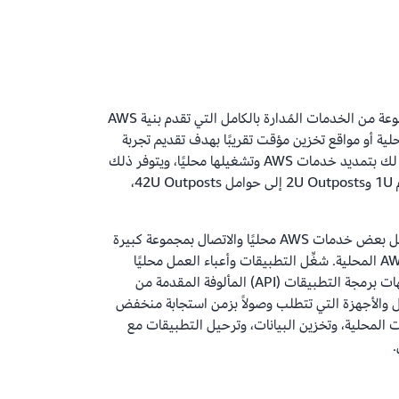
إن AWS Outposts عبارة عن مجموعة من الخدمات المُدارة بالكامل التي تقدم بنية AWS
لية أو مواقع تخزين مؤقت تقريبًا بهدف تقديم تجربة
مختلطة متسقة. تسمح Outposts لك بتمديد خدمات AWS وتشغيلها محليًا، ويتوفر ذلك
في عوامل شكل مختلفة، من خوادم 1U و2U Outposts إلى حوامل 42U Outposts،
مع AWS Outposts، يمكنك تشغيل بعض خدمات AWS محليًا والاتصال بمجموعة كبيرة
من الخدمات المتاحة في منطقة AWS المحلية. شغِّل التطبيقات وأعباء العمل محليًا
باستخدام الخدمات والأدوات وواجهات برمجة التطبيقات (API) المألوفة المقدمة من
Outp أعباء العمل والأجهزة التي تتطلب وصولاً بزمن استجابة منخفض
ات المحلية، وتخزين البيانات، وترحيل التطبيقات مع
.