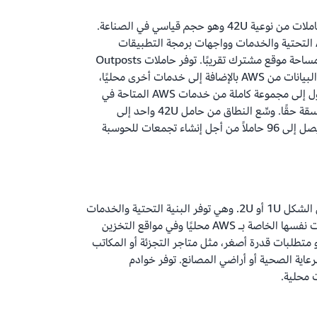
إن حاملات AWS Outposts هي حاملات من نوعية 42U وهو حجم قياسي في الصناعة.
وهذه حاملات توفر نفس بنية AWS التحتية والخدمات وواجهات برمجة التطبيقات
والأدوات إلى أي مركز بيانات أو أي مساحة موقع مشترك تقريبًا. توفر حاملات Outposts
خدمات الحوسبة والتخزين وقواعد البيانات من AWS بالإضافة إلى خدمات أخرى محليًا،
وفي الوقت نفسه تسمح لك بالوصول إلى مجموعة كاملة من خدمات AWS المتاحة في
المنطقة لتحقيق تجربة مختلطة متسقة حقًا. وسِّع النطاق من حامل 42U واحد إلى
عمليات نشر متعددة الحوامل لما يصل إلى 96 حاملاً من أجل إنشاء تجمعات للحوسبة
تأتي خوادم AWS Outposts بعامل الشكل 1U أو 2U. وهي توفر البنية التحتية والخدمات
وواجهات برمجة التطبيقات والأدوات نفسها الخاصة بـ AWS محليًا وفي مواقع التخزين
متطلبات قدرة أصغر، مثل متاجر التجزئة أو المكاتب
عاية الصحية أو أراضي المصانع. توفر خوادم