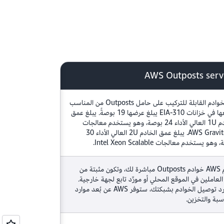
AWS Outposts serv
إن الخوادم القابلة للتركيب على حامل Outposts من المناسب
وضعها في خزانات EIA-310 يبلغ عرضها 19 بوصةً. يبلغ عمق
الخادم 1U العالي الأداء 24 بوصة، وهو يستخدم معالجات
AWS Graviton2. يبلغ عمق الخادم 2U العالي الأداء 30
هو يستخدم معالجات Intel Xeon Scalable.
تقدم AWS خوادم Outposts مباشرة لك، وتكون مثبتة من
العاملين في الموقع المحلي أو مورِّد تابع لجهة خارجية.
بمجرد توصيل الخوادم بشبكتك، ستوفر AWS عن بُعد موارد
سبة والتخزين.