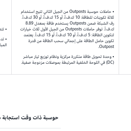
• حاملات حوسبة Outposts من الجيل الثاني تتيح استخدام
ثلاثة تكوينات للطاقة: 10 ك.ف.أ، أو 15 ك.ف.أ، أو 30 ك.ف.أ.
رف الشبكة ضمن Outposts يستخدم طاقة بمعدل 8.89
ك.ف.أ. توفر حاملات Outposts من الجيل الأول ثلاث خيارات
• تتطلب
لتكوين الطاقة: 5 ك.ف.أ، أو 10 ك.ف.أ، أو 15 ك.ف.أ. يعتمد
تكوين حامل الطاقة على إجمالي سحب الطاقة من قدرة
المباشر
Outpost.
• وحدة تحويل طاقة متكررة مركزية ونظام توزيع تيار مباشر
(DC) في اللوحة الخلفية المرتبطة بموصلات مزدوجة صفية.
حوسبة ذات وقت استجابة