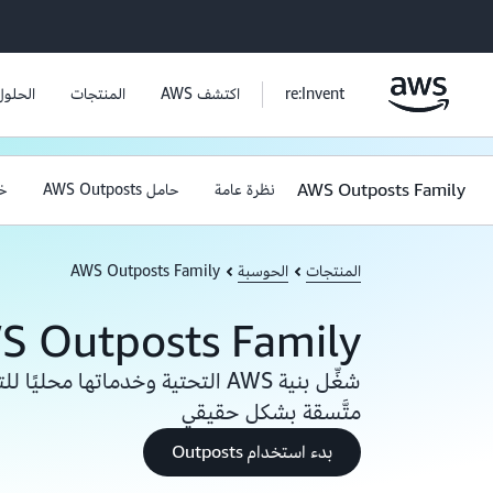
re:Invent
اكتشف AWS
المنتجات
الحلول
AWS Outposts Family
نظرة عامة
حامل AWS Outposts
خواد
المنتجات
الحوسبة
AWS Outposts Family
S Outposts Family
شغِّل بنية AWS التحتية وخدماتها مح
متَّسقة بشكل حقيقي
بدء استخدام Outposts