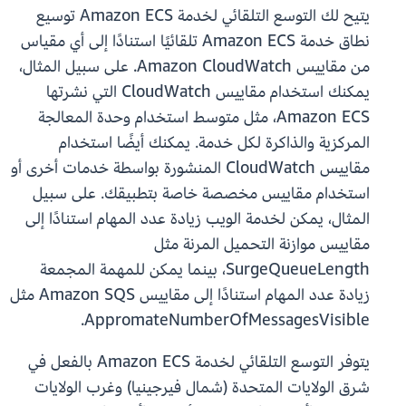
يتيح لك التوسع التلقائي لخدمة Amazon ECS توسيع
نطاق خدمة Amazon ECS تلقائيًا استنادًا إلى أي مقياس
من مقاييس Amazon CloudWatch. على سبيل المثال،
يمكنك استخدام مقاييس CloudWatch التي نشرتها
Amazon ECS، مثل متوسط استخدام وحدة المعالجة
المركزية والذاكرة لكل خدمة. يمكنك أيضًا استخدام
مقاييس CloudWatch المنشورة بواسطة خدمات أخرى أو
استخدام مقاييس مخصصة خاصة بتطبيقك. على سبيل
المثال، يمكن لخدمة الويب زيادة عدد المهام استنادًا إلى
مقاييس موازنة التحميل المرنة مثل
SurgeQueueLength، بينما يمكن للمهمة المجمعة
زيادة عدد المهام استنادًا إلى مقاييس Amazon SQS مثل
AppromateNumberOfMessagesVisible.
يتوفر التوسع التلقائي لخدمة Amazon ECS بالفعل في
شرق الولايات المتحدة (شمال فيرجينيا) وغرب الولايات