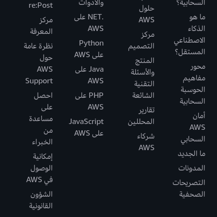
السحابية؟
والأدوات
re:Post
حلول
ما هو
.NET على
AWS
مركز
الذكاء
AWS
المعرفة
مركز
الاصطناعي
Python
التصميم
نظرة عامة
المستقل؟
على AWS
حول
المنتج
محور
Java على
AWS
والأسئلة
مفاهيم
Support
AWS
التقنية
الحوسبة
الشائعة
PHP على
احصل
السحابية
AWS
على
تقارير
أمان
مساعدة
المحللين
JavaScript
AWS
من
على AWS
شركاء
السحابي
الخبراء
AWS
ما الجديد
إمكانية
المدونات
الوصول
في AWS
التصريحات
الصحفية
الشؤون
القانونية