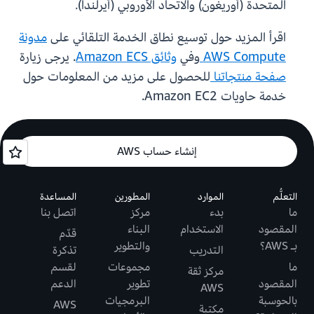
المتحدة (أوريغون) والاتحاد الأوروبي (أيرلندا).
اقرأ المزيد حول توسيع نطاق الخدمة التلقائي على
مدونة
AWS Compute
وفي
وثائق Amazon ECS
. يرجى زيارة
صفحة منتجاتنا
للحصول على مزيد من المعلومات حول
خدمة حاويات Amazon EC2.
إنشاء حساب AWS
التعلُّم
الموارد
المطورين
المساعدة
ما
بدء
مركز
اتصل بنا
المقصود
الاستخدام
البناء
قدّم
بـ AWS؟
والتطوير
التدريب
تذكرة
ما
مجموعات
لقسم
مركز ثقة
المقصود
تطوير
الدعم
AWS
بالحوسبة
البرمجيات
AWS
مكتبة