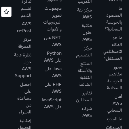
التدريب
تذكرة
ما
مجموعات
لقسم
مركز ثقة
المقصود
تطوير
الدعم
AWS
بالحوسبة
البرمجيات
AWS
مكتبة
السحابية؟
والأدوات
re:Post
حلول
ما هو
.NET على
AWS
مركز
الذكاء
AWS
المعرفة
مركز
الاصطناعي
Python
التصميم
نظرة عامة
المستقل؟
على AWS
حول
المنتج
محور
Java على
AWS
والأسئلة
مفاهيم
Support
AWS
التقنية
الحوسبة
الشائعة
PHP على
احصل
السحابية
AWS
على
تقارير
أمان
مساعدة
المحللين
JavaScript
AWS
من
على AWS
شركاء
السحابي
الخبراء
AWS
ما الجديد
إمكانية
المدونات
الوصول