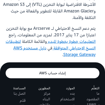
الأشرطة الافتراضية لبوابة التخزين (VTL) إلى Amazon S3
وAmazon Glacier القابلة للتطوير والفعالة من حيث
التكلفة والآمنة.
يتم دعم النسخ الاحتياطي لـ Arcserve مع بوابة التخزين
اعتبارًا من 17 يناير 2017. لمزيد من المعلومات، راجع
التعليمات خطوة بخطوة للبدء
والقائمة الكاملة
لتطبيقات
النسخ الاحتياطي المتوافقة
في
دليل مستخدم AWS
.
Storage Gateway
إنشاء حساب AWS
التعلُّم
الموارد
المطورين
المساعدة
ما
بدء
مركز
اتصل بنا
المقصود
الاستخدام
البناء
قدّم
بـ AWS؟
والتطوير