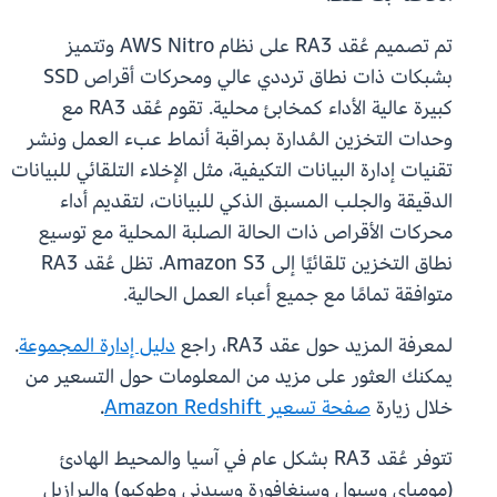
تم تصميم عُقد RA3 على نظام AWS Nitro وتتميز
بشبكات ذات نطاق ترددي عالي ومحركات أقراص SSD
كبيرة عالية الأداء كمخابئ محلية. تقوم عُقد RA3 مع
وحدات التخزين المُدارة بمراقبة أنماط عبء العمل ونشر
تقنيات إدارة البيانات التكيفية، مثل الإخلاء التلقائي للبيانات
الدقيقة والجلب المسبق الذكي للبيانات، لتقديم أداء
محركات الأقراص ذات الحالة الصلبة المحلية مع توسيع
نطاق التخزين تلقائيًا إلى Amazon S3. تظل عُقد RA3
متوافقة تمامًا مع جميع أعباء العمل الحالية.
لمعرفة المزيد حول عقد RA3، راجع
دليل إدارة المجموعة
.
يمكنك العثور على مزيد من المعلومات حول التسعير من
خلال زيارة
صفحة تسعير Amazon Redshift
.
تتوفر عُقد RA3 بشكل عام في آسيا والمحيط الهادئ
(مومباي وسيول وسنغافورة وسيدني وطوكيو) والبرازيل