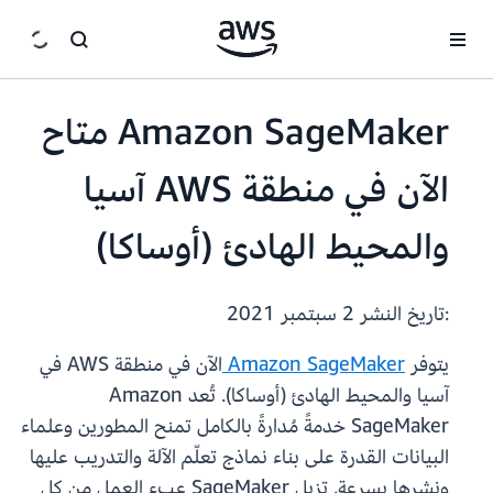
انتقل إلى المحتوى الرئيسي
Amazon SageMaker متاح
الآن في منطقة AWS آسيا
والمحيط الهادئ (أوساكا)
:تاريخ النشر
2 سبتمبر 2021
يتوفر
Amazon SageMaker
الآن في منطقة AWS في
آسيا والمحيط الهادئ (أوساكا). تُعد Amazon
SageMaker خدمةً مُدارةً بالكامل تمنح المطورين وعلماء
البيانات القدرة على بناء نماذج تعلّم الآلة والتدريب عليها
ونشرها بسرعة. تزيل SageMaker عبء العمل من كل