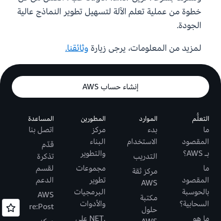
خطوة من عملية تعلم الآلة لتسهيل تطوير النماذج عالية
الجودة.
لمزيد من المعلومات، يرجى زيارة
وثائقنا.
إنشاء حساب AWS
التعلُّم
الموارد
المطورين
المساعدة
ما
بدء
مركز
اتصل بنا
المقصود
الاستخدام
البناء
قدّم
بـ AWS؟
والتطوير
التدريب
تذكرة
ما
مجموعات
لقسم
مركز ثقة
المقصود
تطوير
الدعم
AWS
بالحوسبة
البرمجيات
AWS
مكتبة
السحابية؟
والأدوات
re:Post
حلول
ما هو
.NET على