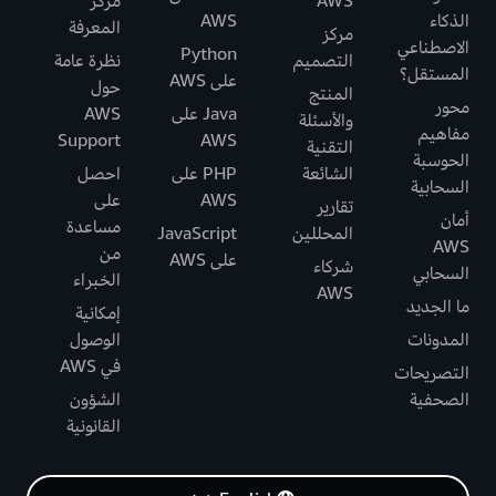
AWS
مركز
الذكاء
AWS
المعرفة
مركز
الاصطناعي
Python
التصميم
نظرة عامة
المستقل؟
على AWS
حول
المنتج
محور
Java على
AWS
والأسئلة
مفاهيم
Support
AWS
التقنية
الحوسبة
الشائعة
PHP على
احصل
السحابية
AWS
على
تقارير
أمان
مساعدة
المحللين
JavaScript
AWS
من
على AWS
شركاء
السحابي
الخبراء
AWS
ما الجديد
إمكانية
المدونات
الوصول
في AWS
التصريحات
الصحفية
الشؤون
القانونية