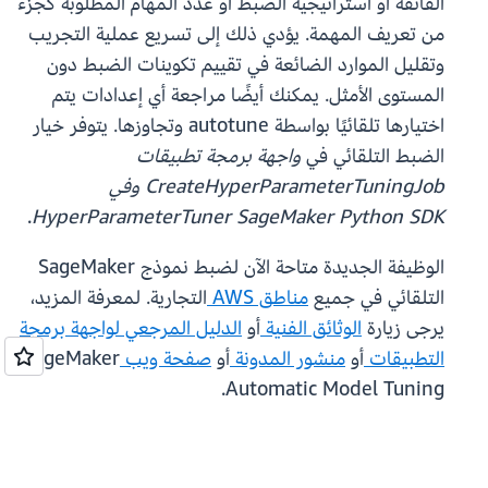
الفائقة أو استراتيجية الضبط أو عدد المهام المطلوبة كجزء
من تعريف المهمة. يؤدي ذلك إلى تسريع عملية التجريب
وتقليل الموارد الضائعة في تقييم تكوينات الضبط دون
المستوى الأمثل. يمكنك أيضًا مراجعة أي إعدادات يتم
اختيارها تلقائيًا بواسطة autotune وتجاوزها. يتوفر خيار
الضبط التلقائي في
واجهة برمجة تطبيقات
CreateHyperParameterTuningJob وفي
.
HyperParameterTuner SageMaker Python SDK
الوظيفة الجديدة متاحة الآن لضبط نموذج SageMaker
التلقائي في جميع
مناطق AWS
التجارية. لمعرفة المزيد،
يرجى زيارة
الوثائق الفنية
أو
الدليل المرجعي لواجهة برمجة
التطبيقات
أو
منشور المدونة
أو
صفحة ويب
SageMaker
Automatic Model Tuning.