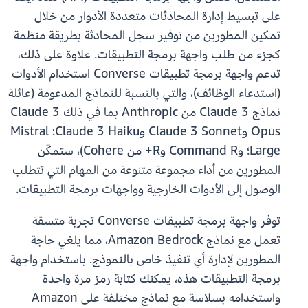
على تبسيط إدارة المحادثات متعددة الأدوار من خلال
تمكين المطورين من توفير سجل المحادثة بطريقة منظمة
كجزء من طلب واجهة برمجة التطبيقات. علاوة على ذلك،
تدعم واجهة برمجة تطبيقات Converse استخدام الأدوات
(استدعاء الوظائف)، والتي بالنسبة للنماذج المدعومة (عائلة
نماذج Claude 3 من Anthropic بما في ذلك Claude 3
Opus وClaude 3 Sonnet وClaude 3 Haiku؛ Mistral
Large؛ وCommand R وR+ من Cohere)، ستمكّن
المطورين من أداء مجموعة متنوعة من المهام التي تتطلب
الوصول إلى الأدوات الخارجية وواجهات برمجة التطبيقات.
توفر واجهة برمجة تطبيقات Converse تجربة متسقة
تعمل مع نماذج Amazon Bedrock، مما يلغي حاجة
المطورين لإدارة أي تنفيذ خاص بالنموذج. باستخدام واجهة
برمجة التطبيقات هذه، يمكنك كتابة رمز مرة واحدة
واستخدامه بسلاسة مع نماذج مختلفة على Amazon