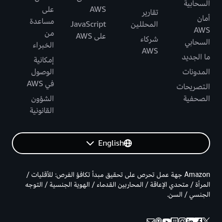
السحابية
AWS
على
تقارير
أمان
مساعدة
المحللين
JavaScript
AWS
من
على AWS
شركاء
السحابي
الخبراء
AWS
ما الجديد
إمكانية
المدونات
الوصول
في AWS
التصريحات
الصحفية
الشؤون
القانونية
English
Amazon جهة عمل تحرص على تحقيق مبدأ تكافؤ الفرص: للأقليات /
المرأة / متحدي الإعاقة / المحاربين القدماء / الهوية الجنسية / التوجه
الجنسي / السن.