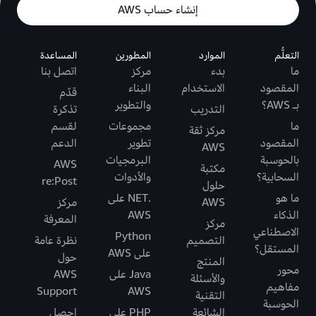
إنشاء حساب AWS
التعلُّم
الموارد
المطورين
المساعدة
ما
بدء
مركز
اتصل بنا
المقصود
الاستخدام
البناء
قدّم
بـ AWS؟
والتطوير
التدريب
تذكرة
ما
مجموعات
لقسم
مركز ثقة
المقصود
تطوير
الدعم
AWS
بالحوسبة
البرمجيات
AWS
مكتبة
السحابية؟
والأدوات
re:Post
حلول
ما هو
.NET على
AWS
مركز
الذكاء
AWS
المعرفة
مركز
الاصطناعي
Python
التصميم
نظرة عامة
المستقل؟
على AWS
حول
المنتج
محور
Java على
AWS
والأسئلة
مفاهيم
Support
AWS
التقنية
الحوسبة
الشائعة
PHP على
احصل