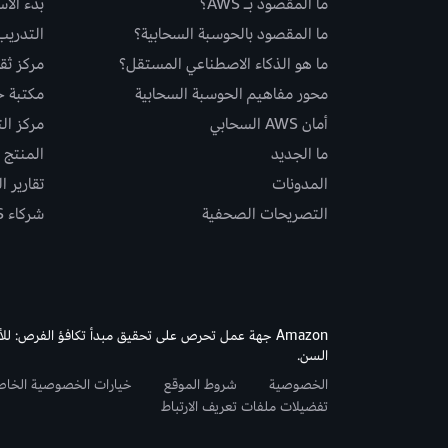
ما المقصود بـ AWS؟
بدء الا
ما المقصود بالحوسبة السحابية؟
التدريب
ما هو الذكاء الاصطناعي المستقل؟
مركز ثقة S
محور مفاهيم الحوسبة السحابية
مكتبة حلو
أمان AWS السحابي
مركز ال
ما الجديد
المنتج و
المدونات
تقارير ا
التصريحات الصحفية
شركاء AWS
Amazon جهة عمل تحرص على تحقيق مبدأ تكافؤ الفرص: لل
السن.
الخصوصية
شروط الموقع
خيارات الخصوصية الخا
تفضيلات ملفات تعريف الارتباط