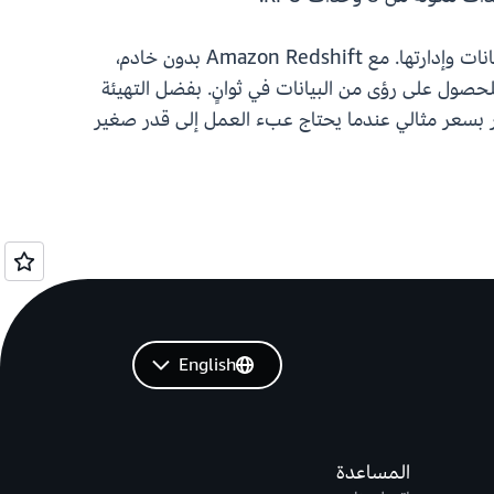
يتيح لك Amazon Redshift بدون خادم تشغيل التحليلات وتحجيمها بدون الاضطرار إلى توفير كتل مستودعات البيانات وإدارتها. مع Amazon Redshift بدون خادم،
لجميع المستخدمين، بما في ذلك محللو البيانات والمطورون وعلماء البيانات استخدام Amazon Redshift للحصول على رؤى من البيانات في ثوانٍ. بفضل التهيئة
نتاج وبيئات الاختبار والتطوير بسعر مثالي عندما يحتاج عبء العمل إلى قدر صغير
English
المساعدة