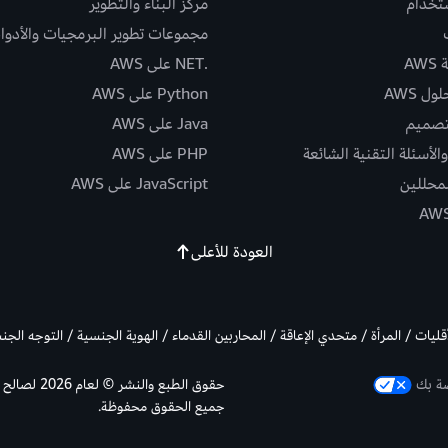
ستخدام
مركز البناء والتطوير
مجموعات تطوير البرمجيات والأدوا
AW
.NET على AWS
ل AWS
Python على AWS
تصميم
Java على AWS
الأسئلة التقنية الشائعة
PHP على AWS
لمحللين
JavaScript على AWS
العودة للأعلى
أقليات / المرأة / متحدي الإعاقة / المحاربين القدماء / الهوية الجنسية / التوجه الج
صة بك
جميع الحقوق محفوظة.