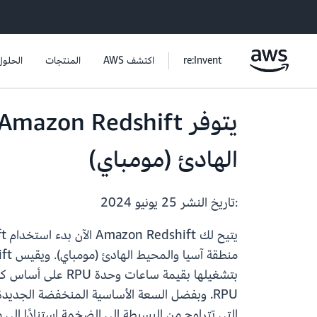
re:Invent
اكتشف AWS
المنتجات
الحلول
الهادئ (مومباي)
:تاريخ النشر
25 يونيو 2024
يتيح لك Amazon Redshift الآن بدء استخدام Amazon Redshift بدون خادم مع
التي تتراوح من البسيطة إلى الضخمة استنادًا إلى متطلبات أداء السعر لدي