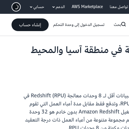
انتقل إلى المحتوى الرئيسي
تواصل معنا
AWS Marketplace
الدعم
حسابي
إنشاء حساب
بحث
تسجيل الدخول إلى وحدة التحكم
ية منخفضة في منطقة آسيا والمحيط
لمستودع البيانات أقل لـ 8 وحدات معالجة Redshift (RPU) في
منطقة آسيا والمحيط الهادئ (مومباي). ويقيس Amazon Redshift بدون خادم سعة مستودع البيانات في وحدات RPU، وتدفع فقط مقابل مدة أعباء العمل التي تقوم
بتشغيلها بقيمة ساعات وحدة RPU على أساس كل ثانية. في السابق، كان الحد الأدنى للسعة الأساسية المطلوبة لتشغيل Amazon Redshift بدون خادم هو 32 وحدة
8 وحدات RPU، تتمتع الآن بمزيد من المرونة لدعم مجموعة متنوعة من أعباء العمل ذات درجة التعقيد